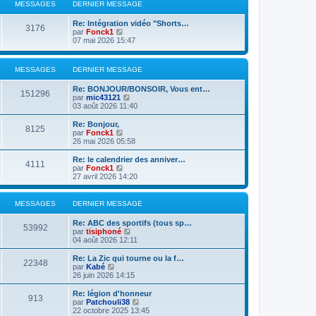
l
MESSAGES
DERNIER MESSAGE
n
e
i
d
Re: Intégration vidéo "Shorts…
e
e
3176
V
par
Fonck1
r
r
o
07 mai 2026 15:47
m
n
i
e
i
r
s
e
l
s
r
MESSAGES
DERNIER MESSAGE
e
a
m
d
g
e
Re: BONJOUR/BONSOIR, Vous ent…
e
151296
e
s
V
par
mic43121
r
s
o
03 août 2026 11:40
n
a
i
i
g
r
Re: Bonjour,
e
8125
e
l
V
par
Fonck1
r
e
o
26 mai 2026 05:58
m
d
i
e
e
r
s
Re: le calendrier des anniver…
4111
r
l
s
V
par
Fonck1
n
e
a
o
27 avril 2026 14:20
i
d
g
i
e
e
e
r
r
r
l
MESSAGES
DERNIER MESSAGE
m
n
e
e
i
d
Re: ABC des sportifs (tous sp…
s
e
e
53992
V
par
tisiphoné
s
r
r
o
04 août 2026 12:11
a
m
n
i
g
e
i
r
e
Re: La Zic qui tourne ou la f…
s
e
22348
l
V
par
Kabé
s
r
e
o
26 juin 2026 14:15
a
m
d
i
g
e
e
r
e
Re: légion d'honneur
s
913
r
l
V
par
Patchouli38
s
n
e
o
22 octobre 2025 13:45
a
i