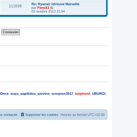
e
e
e
r
Re: Ryanair retrouve Marseille
s
111038
r
l
V
par
Fonck1
s
n
e
o
03 octobre 2013 21:54
a
i
d
i
g
e
e
r
e
r
r
l
m
n
e
e
i
d
s
e
e
s
r
r
a
m
n
g
e
i
e
s
e
s
r
a
m
g
e
e
s
s
a
g
e
Once
,
oups
,
papibilou
,
pivoine
,
scorpion3917
,
tisiphoné
,
UBUROI
,
s contacter
Supprimer les cookies
Heures au format
UTC+02:00