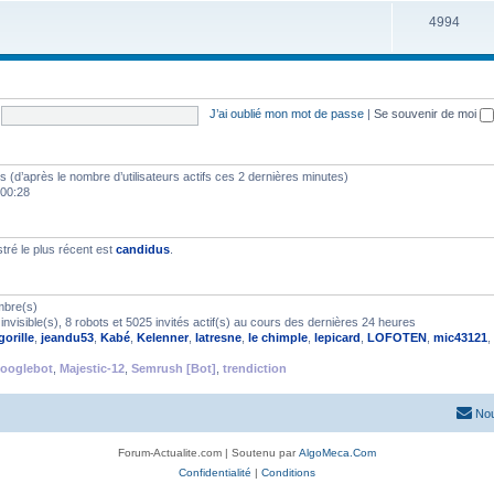
4994
J’ai oublié mon mot de passe
|
Se souvenir de moi
ités (d’après le nombre d’utilisateurs actifs ces 2 dernières minutes)
 00:28
ré le plus récent est
candidus
.
mbre(s)
nvisible(s), 8 robots et 5025 invités actif(s) au cours des dernières 24 heures
gorille
,
jeandu53
,
Kabé
,
Kelenner
,
latresne
,
le chimple
,
lepicard
,
LOFOTEN
,
mic43121
,
ooglebot
,
Majestic-12
,
Semrush [Bot]
,
trendiction
Nou
Forum-Actualite.com | Soutenu par
AlgoMeca.Com
Confidentialité
|
Conditions