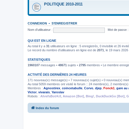
POLITIQUE 2010-2011
CONNEXION
•
S’ENREGISTRER
Nom d’utilisateur :
Mot de passe :
QUI EST EN LIGNE
Au total il y a
31
utilisateurs en ligne : 5 enregistrés, 0 invisible et 26 inv
Le record du nombre d’utilisateurs en ligne est de
2071
, le 19 mars 2026
STATISTIQUES
1960107
messages •
48671
sujets •
2795
membres • Le membre enregist
ACTIVITÉ DES DERNIÈRES 24 HEURES
171 nouveau(x) message(s) • 7 nouveau(x) sujet(s) • 0 nouveau(x) me
Au total 5059 membres ont visité le forum :: 24 membre(s), 2 membre(s) i
Membres :
Agnostirex
,
coincetabulle
,
Corvo
,
djep
,
Fonck1
,
gare au 
Victor
,
vivarais
,
Yaroslav
Robots :
AhrefsBot/4.0
,
Amazon [Bot]
,
Bing!
,
DuckDuckGo [Bot]
,
G
Index du forum