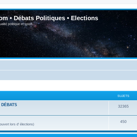
om • Débats Politiques • Elections
lité politique et sport
SUJETS
- DÉBATS
32365
450
vert lors d' élections)