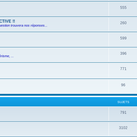
555
TIVE !!
260
uestion trouvera nos réponses...
599
396
risme, ...
771
96
SUJETS
791
3102