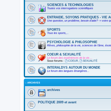
SCIENCES & TECHNOLOGIES
Toutes vos interrogations scientifiques
ENTRAIDE, SOYONS PRATIQUES - VIE AC
Une question, un problème, besoin d'aide? -> votre q
SPORTS
Tous les sports,...
PSYCHOLOGIE & PHILOSOPHIE
Rêves, philosophie de la vie, sciences de l'âme, ésoté
COEUR & SEXUALITÉ
Le forum des expériences de la vie....
Sous-forums :
COEUR
,
SEXUALITÉ
INTERALDYS AUTOUR DU MONDE
Le forum des langues étrangères...
:: ARCHIVES
archives
POLITIQUE 2009 et avant