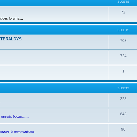
SUJETS
72
des forums....
SUJETS
NTERALDYS
708
724
1
SUJETS
228
.
843
essais, books.... ...
96
ictatures, le communisme...