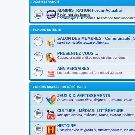
:: ADMINISTRATION
ADMINISTRATION Forum-Actualité
Règlement des forums
Communiqués-Demandes-Assistance-fonctionnement 
:: FORUMS DÉTENTE
SALON DES MEMBRES - Communauté I
carré convivialité ,espace
détente
...
PRÉSENTEZ-VOUS ...
Cassez la glace et dites nous en plus sur vous!!
ANNIVERSAIRES
Les petits messages qui font chaud au cœur!
:: FORUMS DISCUSSION GÉNÉRALES
JEUX & DIVERTISSEMENTS
Devinettes, casse-têtes, énigmes..., amusez-vous! ..
CULTURE , MÉDIAS, LITTÉRATURE
Musique, cinéma, télévision, radios, internet, poèmes, 
HISTOIRE
L'Histoire avec un grand H, l'histoire politique, les d