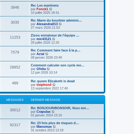
d
i
g
e
e
r
e
Re: Les martinets
r
3846
r
l
V
par
Fonck1
m
n
e
o
10 juillet 2025 18:41
e
i
d
i
s
e
e
r
Re: Marre du bourbier adminis…
s
r
3035
r
l
V
par
Alexandra013
a
m
n
e
o
27 mars 2026 21:53
g
e
i
d
i
e
s
e
e
r
Zizou entraineur de l'équipe …
s
r
11253
r
l
V
par
mic43121
a
m
n
e
o
28 juillet 2026 12:25
g
e
i
d
i
e
s
e
e
r
Re: Comment faire face à la p…
s
r
7579
r
l
V
par
Azial
a
m
n
e
o
09 janvier 2026 23:49
g
e
i
d
i
e
s
e
e
r
Comment calculer son cycle me…
s
r
28852
r
l
V
par
Ofelia
a
m
n
e
o
12 juin 2026 10:14
g
e
i
d
i
e
s
e
e
r
Re: queen Elizabeth is dead
s
r
r
489
l
V
par
tisiphoné
a
m
n
e
o
13 septembre 2022 17:40
g
e
i
d
i
e
s
e
e
r
s
r
r
l
a
MESSAGES
DERNIER MESSAGE
m
n
e
g
e
i
d
e
s
Re: BONJOUR/BONSOIR, Vous ent…
e
e
30012
s
V
par
Crapulax
r
r
a
o
01 janvier 2024 15:16
m
n
g
i
e
i
e
r
s
Re: 23 fois plus de risques d…
e
92317
l
s
V
par
Manumax
r
e
a
o
31 octobre 2013 13:18
m
d
g
i