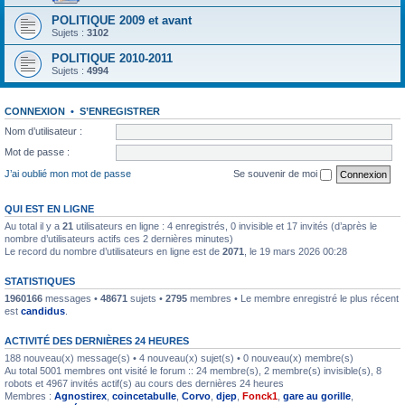
POLITIQUE 2009 et avant
Sujets :
3102
POLITIQUE 2010-2011
Sujets :
4994
CONNEXION
•
S’ENREGISTRER
Nom d’utilisateur :
Mot de passe :
J’ai oublié mon mot de passe
Se souvenir de moi
QUI EST EN LIGNE
Au total il y a
21
utilisateurs en ligne : 4 enregistrés, 0 invisible et 17 invités (d’après le
nombre d’utilisateurs actifs ces 2 dernières minutes)
Le record du nombre d’utilisateurs en ligne est de
2071
, le 19 mars 2026 00:28
STATISTIQUES
1960166
messages •
48671
sujets •
2795
membres • Le membre enregistré le plus récent
est
candidus
.
ACTIVITÉ DES DERNIÈRES 24 HEURES
188 nouveau(x) message(s) • 4 nouveau(x) sujet(s) • 0 nouveau(x) membre(s)
Au total 5001 membres ont visité le forum :: 24 membre(s), 2 membre(s) invisible(s), 8
robots et 4967 invités actif(s) au cours des dernières 24 heures
Membres :
Agnostirex
,
coincetabulle
,
Corvo
,
djep
,
Fonck1
,
gare au gorille
,