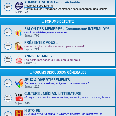
ADMINISTRATION Forum-Actualité
Règlement des forums
Communiqués-Demandes-Assistance-fonctionnement des forums....
Sujets :
72
:: FORUMS DÉTENTE
SALON DES MEMBRES - Communauté INTERALDYS
carré convivialité ,espace
détente
...
Sujets :
708
PRÉSENTEZ-VOUS ...
Cassez la glace et dites nous en plus sur vous!!
Sujets :
724
ANNIVERSAIRES
Les petits messages qui font chaud au cœur!
Sujets :
1
:: FORUMS DISCUSSION GÉNÉRALES
JEUX & DIVERTISSEMENTS
Devinettes, casse-têtes, énigmes..., amusez-vous! ...
Sujets :
228
CULTURE , MÉDIAS, LITTÉRATURE
Musique, cinéma, télévision, radios, internet, poèmes, essais, books....
...
Sujets :
843
HISTOIRE
L'Histoire avec un grand H, l'histoire politique, les dictatures, le