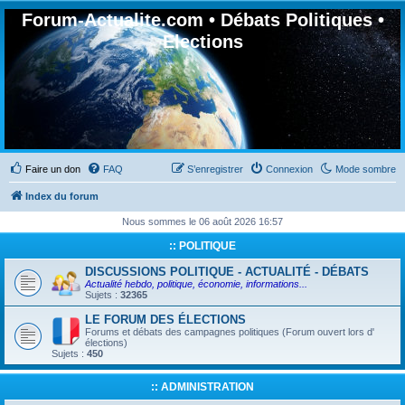
Forum-Actualite.com • Débats Politiques •
Elections
Faire un don
FAQ
S’enregistrer
Connexion
Mode sombre
Index du forum
Nous sommes le 06 août 2026 16:57
:: POLITIQUE
DISCUSSIONS POLITIQUE - ACTUALITÉ - DÉBATS
Actualité hebdo, politique, économie, informations...
Sujets :
32365
LE FORUM DES ÉLECTIONS
Forums et débats des campagnes politiques (Forum ouvert lors d'
élections)
Sujets :
450
:: ADMINISTRATION