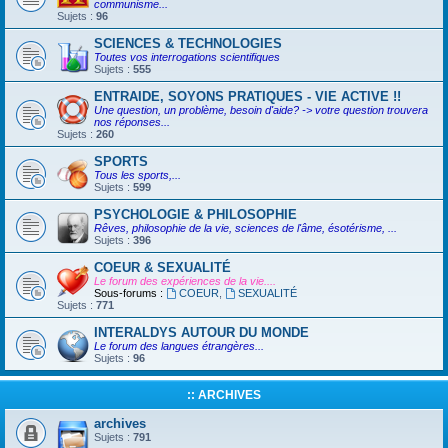
communisme...
Sujets :
96
SCIENCES & TECHNOLOGIES
Toutes vos interrogations scientifiques
Sujets :
555
ENTRAIDE, SOYONS PRATIQUES - VIE ACTIVE !!
Une question, un problème, besoin d'aide? -> votre question trouvera
nos réponses...
Sujets :
260
SPORTS
Tous les sports,...
Sujets :
599
PSYCHOLOGIE & PHILOSOPHIE
Rêves, philosophie de la vie, sciences de l'âme, ésotérisme, ...
Sujets :
396
COEUR & SEXUALITÉ
Le forum des expériences de la vie....
Sous-forums :
COEUR
,
SEXUALITÉ
Sujets :
771
INTERALDYS AUTOUR DU MONDE
Le forum des langues étrangères...
Sujets :
96
:: ARCHIVES
archives
Sujets :
791