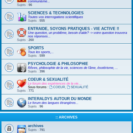
communisme...
Sujets :
96
SCIENCES & TECHNOLOGIES
Toutes vos interrogations scientifiques
Sujets :
555
ENTRAIDE, SOYONS PRATIQUES - VIE ACTIVE !!
Une question, un problème, besoin d'aide? -> votre question trouvera
nos réponses...
Sujets :
260
SPORTS
Tous les sports,...
Sujets :
599
PSYCHOLOGIE & PHILOSOPHIE
Rêves, philosophie de la vie, sciences de l'âme, ésotérisme, ...
Sujets :
396
COEUR & SEXUALITÉ
Le forum des expériences de la vie....
Sous-forums :
COEUR
,
SEXUALITÉ
Sujets :
771
INTERALDYS AUTOUR DU MONDE
Le forum des langues étrangères...
Sujets :
96
:: ARCHIVES
archives
Sujets :
791