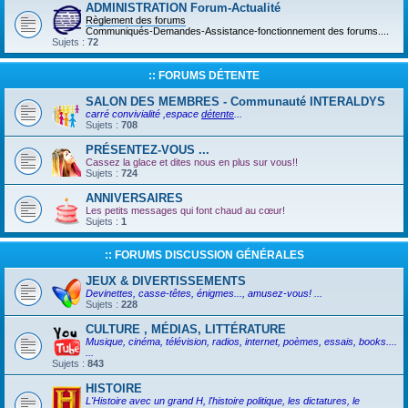
ADMINISTRATION Forum-Actualité
Règlement des forums
Communiqués-Demandes-Assistance-fonctionnement des forums....
Sujets :
72
:: FORUMS DÉTENTE
SALON DES MEMBRES - Communauté INTERALDYS
carré convivialité ,espace
détente
...
Sujets :
708
PRÉSENTEZ-VOUS ...
Cassez la glace et dites nous en plus sur vous!!
Sujets :
724
ANNIVERSAIRES
Les petits messages qui font chaud au cœur!
Sujets :
1
:: FORUMS DISCUSSION GÉNÉRALES
JEUX & DIVERTISSEMENTS
Devinettes, casse-têtes, énigmes..., amusez-vous! ...
Sujets :
228
CULTURE , MÉDIAS, LITTÉRATURE
Musique, cinéma, télévision, radios, internet, poèmes, essais, books....
...
Sujets :
843
HISTOIRE
L'Histoire avec un grand H, l'histoire politique, les dictatures, le