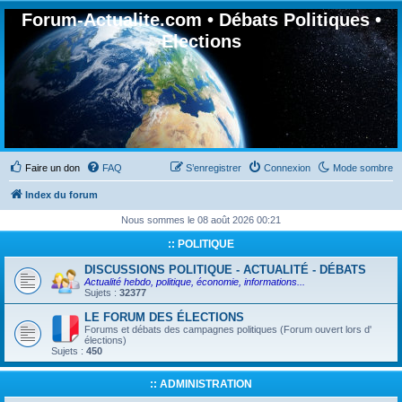
Forum-Actualite.com • Débats Politiques •
Elections
Faire un don
FAQ
S’enregistrer
Connexion
Mode sombre
Index du forum
Nous sommes le 08 août 2026 00:21
:: POLITIQUE
DISCUSSIONS POLITIQUE - ACTUALITÉ - DÉBATS
Actualité hebdo, politique, économie, informations...
Sujets :
32377
LE FORUM DES ÉLECTIONS
Forums et débats des campagnes politiques (Forum ouvert lors d'
élections)
Sujets :
450
:: ADMINISTRATION