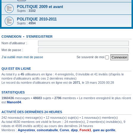
POLITIQUE 2009 et avant
Sujets :
3102
POLITIQUE 2010-2011
Sujets :
4994
CONNEXION
•
S’ENREGISTRER
Nom d’utilisateur :
Mot de passe :
J’ai oublié mon mot de passe
Se souvenir de moi
QUI EST EN LIGNE
Au total il y a
45
utilisateurs en ligne : 4 enregistrés, 0 invisible et 41 invités (d’après le
nombre d’utilisateurs actifs ces 2 dernières minutes)
Le record du nombre d’utilisateurs en ligne est de
2071
, le 19 mars 2026 00:28
STATISTIQUES
1960436
messages •
48683
sujets •
2796
membres • Le membre enregistré le plus récent
est
Manon04
.
ACTIVITÉ DES DERNIÈRES 24 HEURES
242 nouveau(x) message(s) • 12 nouveau(x) sujet(s) • 1 nouveau(x) membre(s)
Au total 4630 membres ont visité le forum :: 24 membre(s), 2 membre(s) invisible(s), 9
robots et 4595 invités actif(s) au cours des dernières 24 heures
Membres :
Agnostirex
,
coincetabulle
,
Corvo
,
djep
,
Fonck1
,
gare au gorille
,