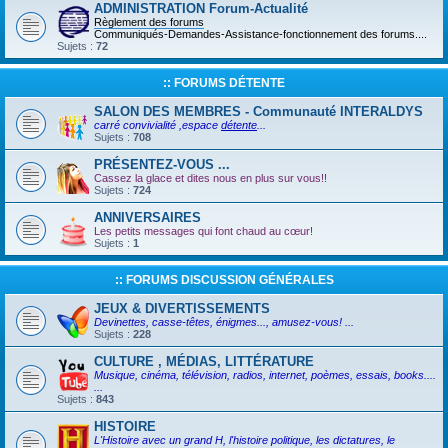
ADMINISTRATION Forum-Actualité
Règlement des forums
Communiqués-Demandes-Assistance-fonctionnement des forums....
Sujets :
72
:: FORUMS DÉTENTE
SALON DES MEMBRES - Communauté INTERALDYS
carré convivialité ,espace
détente
...
Sujets :
708
PRÉSENTEZ-VOUS ...
Cassez la glace et dites nous en plus sur vous!!
Sujets :
724
ANNIVERSAIRES
Les petits messages qui font chaud au cœur!
Sujets :
1
:: FORUMS DISCUSSION GÉNÉRALES
JEUX & DIVERTISSEMENTS
Devinettes, casse-têtes, énigmes..., amusez-vous! ...
Sujets :
228
CULTURE , MÉDIAS, LITTÉRATURE
Musique, cinéma, télévision, radios, internet, poèmes, essais, books....
...
Sujets :
843
HISTOIRE
L'Histoire avec un grand H, l'histoire politique, les dictatures, le