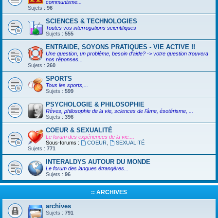
communisme...
Sujets :
96
SCIENCES & TECHNOLOGIES
Toutes vos interrogations scientifiques
Sujets :
555
ENTRAIDE, SOYONS PRATIQUES - VIE ACTIVE !!
Une question, un problème, besoin d'aide? -> votre question trouvera
nos réponses...
Sujets :
260
SPORTS
Tous les sports,...
Sujets :
599
PSYCHOLOGIE & PHILOSOPHIE
Rêves, philosophie de la vie, sciences de l'âme, ésotérisme, ...
Sujets :
396
COEUR & SEXUALITÉ
Le forum des expériences de la vie....
Sous-forums :
COEUR
,
SEXUALITÉ
Sujets :
771
INTERALDYS AUTOUR DU MONDE
Le forum des langues étrangères...
Sujets :
96
:: ARCHIVES
archives
Sujets :
791