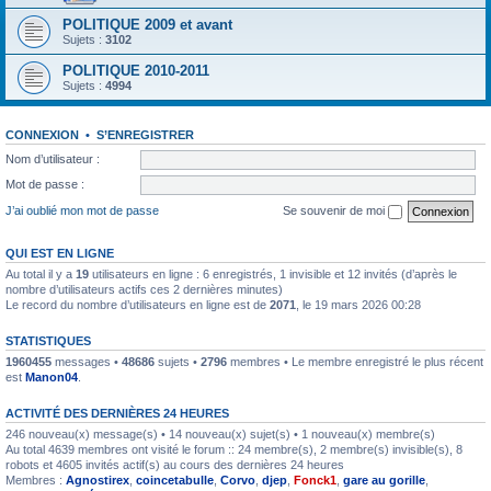
POLITIQUE 2009 et avant
Sujets :
3102
POLITIQUE 2010-2011
Sujets :
4994
CONNEXION
•
S’ENREGISTRER
Nom d’utilisateur :
Mot de passe :
J’ai oublié mon mot de passe
Se souvenir de moi
QUI EST EN LIGNE
Au total il y a
19
utilisateurs en ligne : 6 enregistrés, 1 invisible et 12 invités (d’après le
nombre d’utilisateurs actifs ces 2 dernières minutes)
Le record du nombre d’utilisateurs en ligne est de
2071
, le 19 mars 2026 00:28
STATISTIQUES
1960455
messages •
48686
sujets •
2796
membres • Le membre enregistré le plus récent
est
Manon04
.
ACTIVITÉ DES DERNIÈRES 24 HEURES
246 nouveau(x) message(s) • 14 nouveau(x) sujet(s) • 1 nouveau(x) membre(s)
Au total 4639 membres ont visité le forum :: 24 membre(s), 2 membre(s) invisible(s), 8
robots et 4605 invités actif(s) au cours des dernières 24 heures
Membres :
Agnostirex
,
coincetabulle
,
Corvo
,
djep
,
Fonck1
,
gare au gorille
,