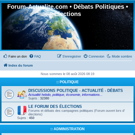
Forum-Actualite.com • Débats Politiques •
Elections
Faire un don
FAQ
S’enregistrer
Connexion
Mode sombre
Index du forum
Nous sommes le 08 août 2026 08:19
:: POLITIQUE
DISCUSSIONS POLITIQUE - ACTUALITÉ - DÉBATS
Actualité hebdo, politique, économie, informations...
Sujets :
32380
LE FORUM DES ÉLECTIONS
Forums et débats des campagnes politiques (Forum ouvert lors d'
élections)
Sujets :
450
:: ADMINISTRATION