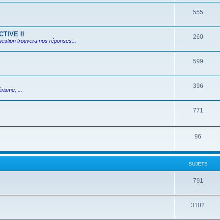
555
TIVE !!
260
uestion trouvera nos réponses...
599
396
risme, ...
771
96
SUJETS
791
3102