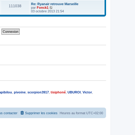
e
e
e
r
Re: Ryanair retrouve Marseille
s
111038
r
l
V
par
Fonck1
s
n
e
o
03 octobre 2013 21:54
a
i
d
i
g
e
e
r
e
r
r
l
m
n
e
e
i
d
s
e
e
s
r
r
a
m
n
g
e
i
e
s
e
s
r
a
m
g
e
e
s
s
a
g
e
apibilou
,
pivoine
,
scorpion3917
,
tisiphoné
,
UBUROI
,
Victor
,
s contacter
Supprimer les cookies
Heures au format
UTC+02:00