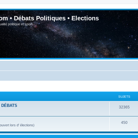
om • Débats Politiques • Elections
lité politique et sport
SUJETS
- DÉBATS
32365
450
vert lors d' élections)