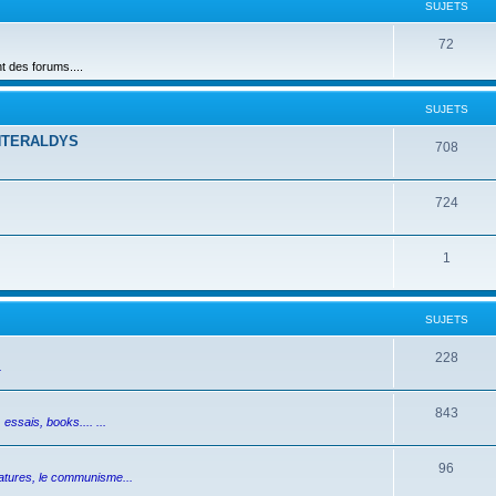
SUJETS
72
des forums....
SUJETS
NTERALDYS
708
724
1
SUJETS
228
.
843
essais, books.... ...
96
ictatures, le communisme...