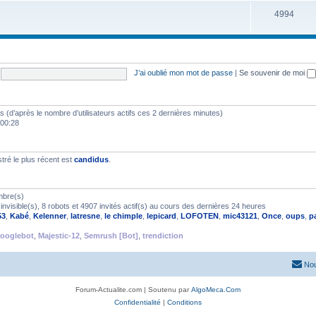
4994
J’ai oublié mon mot de passe
|
Se souvenir de moi
ités (d’après le nombre d’utilisateurs actifs ces 2 dernières minutes)
 00:28
ré le plus récent est
candidus
.
mbre(s)
nvisible(s), 8 robots et 4907 invités actif(s) au cours des dernières 24 heures
53
,
Kabé
,
Kelenner
,
latresne
,
le chimple
,
lepicard
,
LOFOTEN
,
mic43121
,
Once
,
oups
,
p
ooglebot
,
Majestic-12
,
Semrush [Bot]
,
trendiction
Nou
Forum-Actualite.com | Soutenu par
AlgoMeca.Com
Confidentialité
|
Conditions