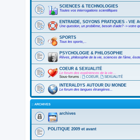
SCIENCES & TECHNOLOGIES
Toutes vos interrogations scientifiques
ENTRAIDE, SOYONS PRATIQUES - VIE AC
Une question, un problème, besoin d'aide? -> votre q
SPORTS
Tous les sports,...
PSYCHOLOGIE & PHILOSOPHIE
Rêves, philosophie de la vie, sciences de l'âme, ésoté
COEUR & SEXUALITÉ
Le forum des expériences de la vie....
Sous-forums :
COEUR
,
SEXUALITÉ
INTERALDYS AUTOUR DU MONDE
Le forum des langues étrangères...
:: ARCHIVES
archives
POLITIQUE 2009 et avant