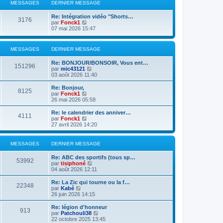
l
MESSAGES
DERNIER MESSAGE
n
e
i
d
Re: Intégration vidéo "Shorts…
e
e
3176
V
par
Fonck1
r
r
o
07 mai 2026 15:47
m
n
i
e
i
r
s
e
l
s
r
MESSAGES
DERNIER MESSAGE
e
a
m
d
g
e
Re: BONJOUR/BONSOIR, Vous ent…
e
151296
e
s
V
par
mic43121
r
s
o
03 août 2026 11:40
n
a
i
i
g
r
Re: Bonjour,
e
8125
e
l
V
par
Fonck1
r
e
o
26 mai 2026 05:58
m
d
i
e
e
r
s
Re: le calendrier des anniver…
4111
r
l
s
V
par
Fonck1
n
e
a
o
27 avril 2026 14:20
i
d
g
i
e
e
e
r
r
r
l
MESSAGES
DERNIER MESSAGE
m
n
e
e
i
d
Re: ABC des sportifs (tous sp…
s
e
e
53992
V
par
tisiphoné
s
r
r
o
04 août 2026 12:11
a
m
n
i
g
e
i
r
e
Re: La Zic qui tourne ou la f…
s
e
22348
l
V
par
Kabé
s
r
e
o
26 juin 2026 14:15
a
m
d
i
g
e
e
r
e
Re: légion d'honneur
s
913
r
l
V
par
Patchouli38
s
n
e
o
22 octobre 2025 13:45
a
i