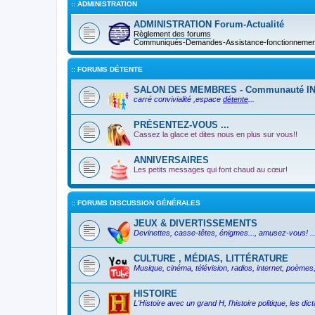
:: ADMINISTRATION
ADMINISTRATION Forum-Actualité
Règlement des forums
Communiqués-Demandes-Assistance-fonctionnement 
:: FORUMS DÉTENTE
SALON DES MEMBRES - Communauté I
carré convivialité ,espace
détente
...
PRÉSENTEZ-VOUS ...
Cassez la glace et dites nous en plus sur vous!!
ANNIVERSAIRES
Les petits messages qui font chaud au cœur!
:: FORUMS DISCUSSION GÉNÉRALES
JEUX & DIVERTISSEMENTS
Devinettes, casse-têtes, énigmes..., amusez-vous! ..
CULTURE , MÉDIAS, LITTÉRATURE
Musique, cinéma, télévision, radios, internet, poèmes, 
HISTOIRE
L'Histoire avec un grand H, l'histoire politique, les d