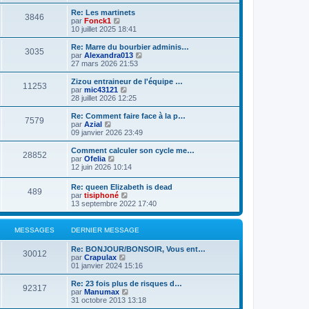
d
i
g
e
e
r
e
Re: Les martinets
r
3846
r
l
V
par
Fonck1
m
n
e
o
10 juillet 2025 18:41
e
i
d
i
s
e
e
r
Re: Marre du bourbier adminis…
s
r
3035
r
l
V
par
Alexandra013
a
m
n
e
o
27 mars 2026 21:53
g
e
i
d
i
e
s
e
e
r
Zizou entraineur de l'équipe …
s
r
11253
r
l
V
par
mic43121
a
m
n
e
o
28 juillet 2026 12:25
g
e
i
d
i
e
s
e
e
r
Re: Comment faire face à la p…
s
r
7579
r
l
V
par
Azial
a
m
n
e
o
09 janvier 2026 23:49
g
e
i
d
i
e
s
e
e
r
Comment calculer son cycle me…
s
r
28852
r
l
V
par
Ofelia
a
m
n
e
o
12 juin 2026 10:14
g
e
i
d
i
e
s
e
e
r
Re: queen Elizabeth is dead
s
r
r
489
l
V
par
tisiphoné
a
m
n
e
o
13 septembre 2022 17:40
g
e
i
d
i
e
s
e
e
r
s
r
r
l
a
MESSAGES
DERNIER MESSAGE
m
n
e
g
e
i
d
e
s
Re: BONJOUR/BONSOIR, Vous ent…
e
e
30012
s
V
par
Crapulax
r
r
a
o
01 janvier 2024 15:16
m
n
g
i
e
i
e
r
s
Re: 23 fois plus de risques d…
e
92317
l
s
V
par
Manumax
r
e
a
o
31 octobre 2013 13:18
m
d
g
i