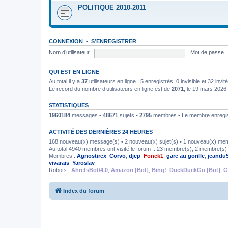
POLITIQUE 2010-2011
CONNEXION
•
S’ENREGISTRER
Nom d’utilisateur :
Mot de passe :
QUI EST EN LIGNE
Au total il y a
37
utilisateurs en ligne : 5 enregistrés, 0 invisible et 32 inv
Le record du nombre d’utilisateurs en ligne est de
2071
, le 19 mars 2026
STATISTIQUES
1960184
messages •
48671
sujets •
2795
membres • Le membre enregist
ACTIVITÉ DES DERNIÈRES 24 HEURES
168 nouveau(x) message(s) • 2 nouveau(x) sujet(s) • 1 nouveau(x) me
Au total 4940 membres ont visité le forum :: 23 membre(s), 2 membre(s) i
Membres :
Agnostirex
,
Corvo
,
djep
,
Fonck1
,
gare au gorille
,
jeandu
vivarais
,
Yaroslav
Robots :
AhrefsBot/4.0
,
Amazon [Bot]
,
Bing!
,
DuckDuckGo [Bot]
,
G
Index du forum