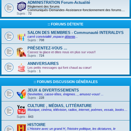
ADMINISTRATION Forum-Actualité
Règlement des forums
Communiqués-Demandes-Assistance-fonctionnement des forums....
Sujets :
72
:: FORUMS DÉTENTE
SALON DES MEMBRES - Communauté INTERALDYS
carré convivialité ,espace
détente
...
Sujets :
708
PRÉSENTEZ-VOUS ...
Cassez la glace et dites nous en plus sur vous!!
Sujets :
724
ANNIVERSAIRES
Les petits messages qui font chaud au cœur!
Sujets :
1
:: FORUMS DISCUSSION GÉNÉRALES
JEUX & DIVERTISSEMENTS
Devinettes, casse-têtes, énigmes..., amusez-vous! ...
Sujets :
228
CULTURE , MÉDIAS, LITTÉRATURE
Musique, cinéma, télévision, radios, internet, poèmes, essais, books....
...
Sujets :
843
HISTOIRE
L'Histoire avec un grand H, l'histoire politique, les dictatures, le