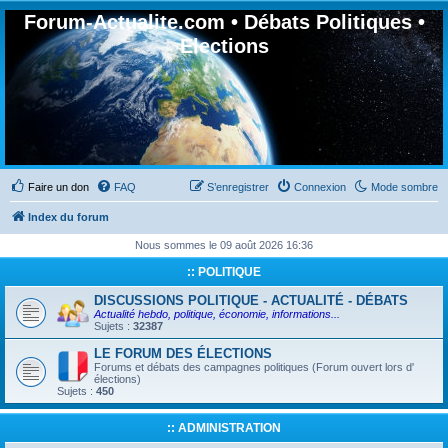
Forum-Actualite.com • Débats Politiques •
Elections
Faire un don
FAQ
S’enregistrer
Connexion
Mode sombre
Index du forum
Nous sommes le 09 août 2026 16:36
:: POLITIQUE
DISCUSSIONS POLITIQUE - ACTUALITÉ - DÉBATS
Actualité hebdo, politique, économie, informations...
Sujets :
32387
LE FORUM DES ÉLECTIONS
Forums et débats des campagnes politiques (Forum ouvert lors d'
élections)
Sujets :
450
:: ADMINISTRATION