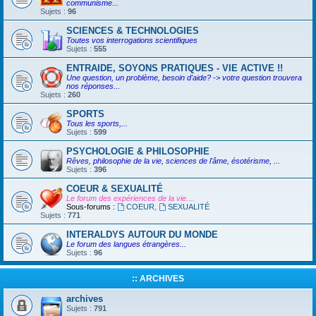
communisme...
Sujets :
96
SCIENCES & TECHNOLOGIES
Toutes vos interrogations scientifiques
Sujets :
555
ENTRAIDE, SOYONS PRATIQUES - VIE ACTIVE !!
Une question, un problème, besoin d'aide? -> votre question trouvera
nos réponses...
Sujets :
260
SPORTS
Tous les sports,...
Sujets :
599
PSYCHOLOGIE & PHILOSOPHIE
Rêves, philosophie de la vie, sciences de l'âme, ésotérisme, ...
Sujets :
396
COEUR & SEXUALITÉ
Le forum des expériences de la vie....
Sous-forums :
COEUR
,
SEXUALITÉ
Sujets :
771
INTERALDYS AUTOUR DU MONDE
Le forum des langues étrangères...
Sujets :
96
:: ARCHIVES
archives
Sujets :
791