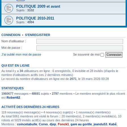
POLITIQUE 2009 et avant
Sujets :
3102
POLITIQUE 2010-2011
Sujets :
4994
CONNEXION
•
S’ENREGISTRER
Nom d’utilisateur :
Mot de passe :
J’ai oublié mon mot de passe
Se souvenir de moi
QUI EST EN LIGNE
Au total il y a
34
utilisateurs en ligne : 6 enregistrés, 0 invisible et 28 invités (d’après le
nombre d’utilisateurs actifs ces 2 dernières minutes)
Le record du nombre d’utilisateurs en ligne est de
2071
, le 19 mars 2026 00:28
STATISTIQUES
1960677
messages •
48691
sujets •
2797
membres • Le membre enregistré le plus récent
est
Robert62
.
ACTIVITÉ DES DERNIÈRES 24 HEURES
119 nouveau(x) message(s) • 4 nouveau(x) sujet(s) • 1 nouveau(x) membre(s)
Au total 5061 membres ont visité le forum :: 20 membre(s), 2 membre(s) invisible(s), 10
robots et 5029 invités actif(s) au cours des dernières 24 heures
Membres :
coincetabulle
,
Corvo
,
djep
,
Fonck1
,
gare au gorille
,
jeandu53
,
Kabé
,