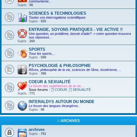
communisme...
Sujets :
96
SCIENCES & TECHNOLOGIES
Toutes vos interrogations scientifiques
Sujets :
555
ENTRAIDE, SOYONS PRATIQUES - VIE ACTIVE !!
Une question, un problème, besoin d'aide? -> votre question trouvera
nos réponses...
Sujets :
260
SPORTS
Tous les sports,...
Sujets :
599
PSYCHOLOGIE & PHILOSOPHIE
Rêves, philosophie de la vie, sciences de l'âme, ésotérisme, ...
Sujets :
396
COEUR & SEXUALITÉ
Le forum des expériences de la vie....
Sous-forums :
COEUR
,
SEXUALITÉ
Sujets :
771
INTERALDYS AUTOUR DU MONDE
Le forum des langues étrangères...
Sujets :
96
:: ARCHIVES
archives
Sujets :
791