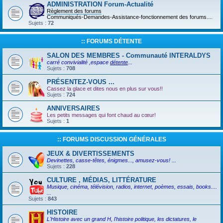
ADMINISTRATION Forum-Actualité
Règlement des forums
Communiqués-Demandes-Assistance-fonctionnement des forums....
Sujets :
72
:: FORUMS DÉTENTE
SALON DES MEMBRES - Communauté INTERALDYS
carré convivialité ,espace
détente
...
Sujets :
708
PRÉSENTEZ-VOUS ...
Cassez la glace et dites nous en plus sur vous!!
Sujets :
724
ANNIVERSAIRES
Les petits messages qui font chaud au cœur!
Sujets :
1
:: FORUMS DISCUSSION GÉNÉRALES
JEUX & DIVERTISSEMENTS
Devinettes, casse-têtes, énigmes..., amusez-vous! ...
Sujets :
228
CULTURE , MÉDIAS, LITTÉRATURE
Musique, cinéma, télévision, radios, internet, poèmes, essais, books....
...
Sujets :
843
HISTOIRE
L'Histoire avec un grand H, l'histoire politique, les dictatures, le