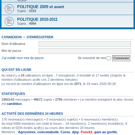
POLITIQUE 2009 et avant
Sujets :
3102
POLITIQUE 2010-2011
Sujets :
4994
CONNEXION
•
S’ENREGISTRER
Nom d’utilisateur :
Mot de passe :
J’ai oublié mon mot de passe
Se souvenir de moi
QUI EST EN LIGNE
Au total il y a
24
utilisateurs en ligne : 7 enregistrés, 0 invisible et 17 invités (d’après le
nombre d’utilisateurs actifs ces 2 dernières minutes)
Le record du nombre d’utilisateurs en ligne est de
2071
, le 19 mars 2026 00:28
STATISTIQUES
1960143
messages •
48671
sujets •
2795
membres • Le membre enregistré le plus récent
est
candidus
.
ACTIVITÉ DES DERNIÈRES 24 HEURES
176 nouveau(x) message(s) • 5 nouveau(x) sujet(s) • 0 nouveau(x) membre(s)
Au total 5068 membres ont visité le forum :: 24 membre(s), 2 membre(s) invisible(s), 8
robots et 5034 invités actif(s) au cours des dernières 24 heures
Membres :
Agnostirex
,
coincetabulle
,
Corvo
,
djep
,
Fonck1
,
gare au gorille
,