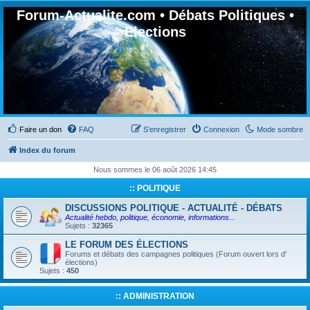
Forum-Actualite.com • Débats Politiques •
Elections
Faire un don
FAQ
S’enregistrer
Connexion
Mode sombre
Index du forum
Nous sommes le 06 août 2026 14:45
:: POLITIQUE
DISCUSSIONS POLITIQUE - ACTUALITÉ - DÉBATS
Actualité hebdo, politique, économie, informations...
Sujets :
32365
LE FORUM DES ÉLECTIONS
Forums et débats des campagnes politiques (Forum ouvert lors d'
élections)
Sujets :
450
:: ADMINISTRATION