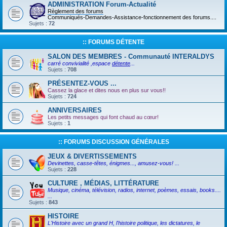
ADMINISTRATION Forum-Actualité
Règlement des forums
Communiqués-Demandes-Assistance-fonctionnement des forums....
Sujets :
72
:: FORUMS DÉTENTE
SALON DES MEMBRES - Communauté INTERALDYS
carré convivialité ,espace
détente
...
Sujets :
708
PRÉSENTEZ-VOUS ...
Cassez la glace et dites nous en plus sur vous!!
Sujets :
724
ANNIVERSAIRES
Les petits messages qui font chaud au cœur!
Sujets :
1
:: FORUMS DISCUSSION GÉNÉRALES
JEUX & DIVERTISSEMENTS
Devinettes, casse-têtes, énigmes..., amusez-vous! ...
Sujets :
228
CULTURE , MÉDIAS, LITTÉRATURE
Musique, cinéma, télévision, radios, internet, poèmes, essais, books....
...
Sujets :
843
HISTOIRE
L'Histoire avec un grand H, l'histoire politique, les dictatures, le