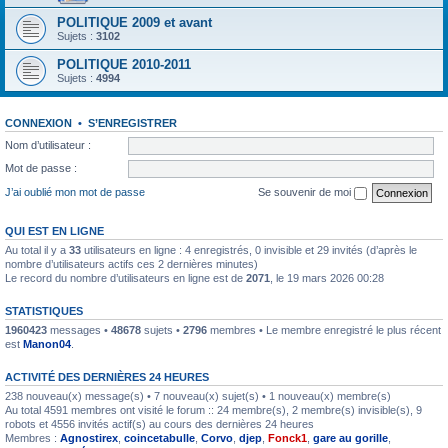
POLITIQUE 2009 et avant
Sujets :
3102
POLITIQUE 2010-2011
Sujets :
4994
CONNEXION
•
S’ENREGISTRER
Nom d’utilisateur :
Mot de passe :
J’ai oublié mon mot de passe
Se souvenir de moi
QUI EST EN LIGNE
Au total il y a
33
utilisateurs en ligne : 4 enregistrés, 0 invisible et 29 invités (d’après le
nombre d’utilisateurs actifs ces 2 dernières minutes)
Le record du nombre d’utilisateurs en ligne est de
2071
, le 19 mars 2026 00:28
STATISTIQUES
1960423
messages •
48678
sujets •
2796
membres • Le membre enregistré le plus récent
est
Manon04
.
ACTIVITÉ DES DERNIÈRES 24 HEURES
238 nouveau(x) message(s) • 7 nouveau(x) sujet(s) • 1 nouveau(x) membre(s)
Au total 4591 membres ont visité le forum :: 24 membre(s), 2 membre(s) invisible(s), 9
robots et 4556 invités actif(s) au cours des dernières 24 heures
Membres :
Agnostirex
,
coincetabulle
,
Corvo
,
djep
,
Fonck1
,
gare au gorille
,