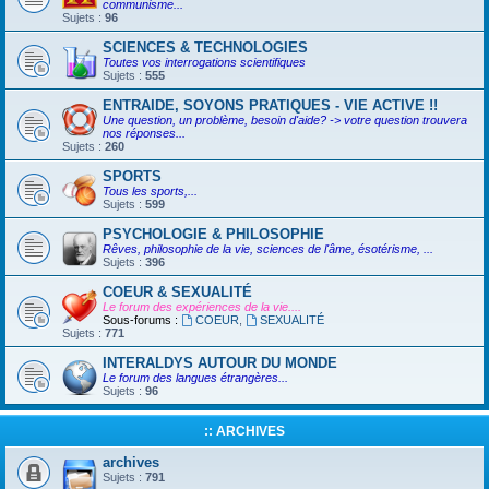
communisme...
Sujets :
96
SCIENCES & TECHNOLOGIES
Toutes vos interrogations scientifiques
Sujets :
555
ENTRAIDE, SOYONS PRATIQUES - VIE ACTIVE !!
Une question, un problème, besoin d'aide? -> votre question trouvera
nos réponses...
Sujets :
260
SPORTS
Tous les sports,...
Sujets :
599
PSYCHOLOGIE & PHILOSOPHIE
Rêves, philosophie de la vie, sciences de l'âme, ésotérisme, ...
Sujets :
396
COEUR & SEXUALITÉ
Le forum des expériences de la vie....
Sous-forums :
COEUR
,
SEXUALITÉ
Sujets :
771
INTERALDYS AUTOUR DU MONDE
Le forum des langues étrangères...
Sujets :
96
:: ARCHIVES
archives
Sujets :
791