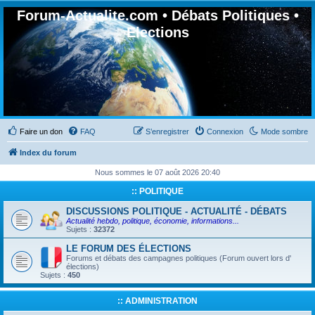
Forum-Actualite.com • Débats Politiques •
Elections
Faire un don
FAQ
S’enregistrer
Connexion
Mode sombre
Index du forum
Nous sommes le 07 août 2026 20:40
:: POLITIQUE
DISCUSSIONS POLITIQUE - ACTUALITÉ - DÉBATS
Actualité hebdo, politique, économie, informations...
Sujets :
32372
LE FORUM DES ÉLECTIONS
Forums et débats des campagnes politiques (Forum ouvert lors d'
élections)
Sujets :
450
:: ADMINISTRATION