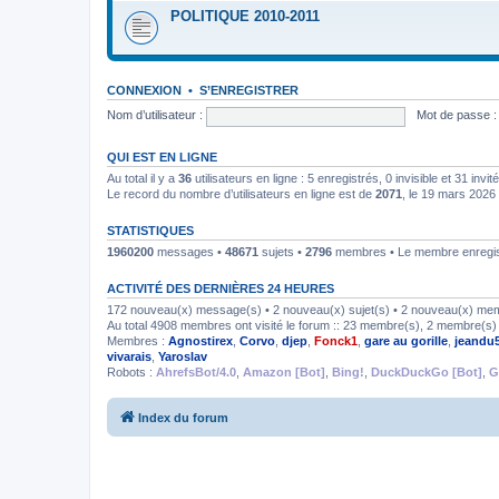
POLITIQUE 2010-2011
CONNEXION
•
S’ENREGISTRER
Nom d’utilisateur :
Mot de passe :
QUI EST EN LIGNE
Au total il y a
36
utilisateurs en ligne : 5 enregistrés, 0 invisible et 31 inv
Le record du nombre d’utilisateurs en ligne est de
2071
, le 19 mars 2026
STATISTIQUES
1960200
messages •
48671
sujets •
2796
membres • Le membre enregist
ACTIVITÉ DES DERNIÈRES 24 HEURES
172 nouveau(x) message(s) • 2 nouveau(x) sujet(s) • 2 nouveau(x) me
Au total 4908 membres ont visité le forum :: 23 membre(s), 2 membre(s) i
Membres :
Agnostirex
,
Corvo
,
djep
,
Fonck1
,
gare au gorille
,
jeandu
vivarais
,
Yaroslav
Robots :
AhrefsBot/4.0
,
Amazon [Bot]
,
Bing!
,
DuckDuckGo [Bot]
,
G
Index du forum