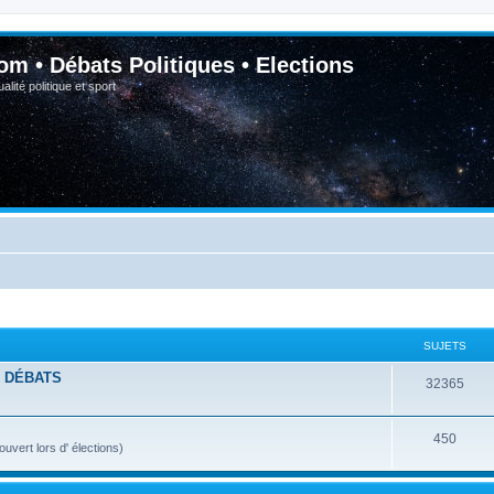
om • Débats Politiques • Elections
lité politique et sport
SUJETS
- DÉBATS
32365
450
vert lors d' élections)