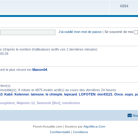
4994
J’ai oublié mon mot de passe
|
Se souvenir de moi
ités (d’après le nombre d’utilisateurs actifs ces 2 dernières minutes)
 00:28
ré le plus récent est
Manon04
.
mbre(s)
nvisible(s), 8 robots et 4875 invités actif(s) au cours des dernières 24 heures
53
,
Kabé
,
Kelenner
,
latresne
,
le chimple
,
lepicard
,
LOFOTEN
,
mic43121
,
Once
,
oups
,
p
ooglebot
,
Majestic-12
,
Semrush [Bot]
,
trendiction
Nou
Forum-Actualite.com | Soutenu par
AlgoMeca.Com
Confidentialité
|
Conditions