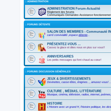
:: ADMINISTRATION
ADMINISTRATION Forum-Actualité
Règlement des forums
Communiqués-Demandes-Assistance-fonctionnement 
:: FORUMS DÉTENTE
SALON DES MEMBRES - Communauté I
carré convivialité ,espace
détente
...
PRÉSENTEZ-VOUS ...
Cassez la glace et dites nous en plus sur vous!!
ANNIVERSAIRES
Les petits messages qui font chaud au cœur!
:: FORUMS DISCUSSION GÉNÉRALES
JEUX & DIVERTISSEMENTS
Devinettes, casse-têtes, énigmes..., amusez-vous! ..
CULTURE , MÉDIAS, LITTÉRATURE
Musique, cinéma, télévision, radios, internet, poèmes, 
HISTOIRE
L'Histoire avec un grand H, l'histoire politique, les d