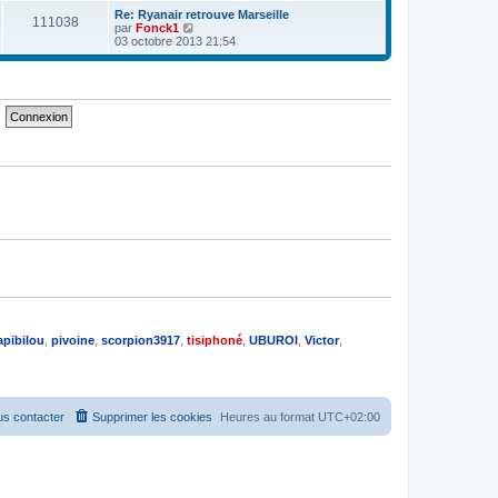
e
e
e
r
Re: Ryanair retrouve Marseille
s
111038
r
l
V
par
Fonck1
s
n
e
o
03 octobre 2013 21:54
a
i
d
i
g
e
e
r
e
r
r
l
m
n
e
e
i
d
s
e
e
s
r
r
a
m
n
g
e
i
e
s
e
s
r
a
m
g
e
e
s
s
a
g
e
apibilou
,
pivoine
,
scorpion3917
,
tisiphoné
,
UBUROI
,
Victor
,
s contacter
Supprimer les cookies
Heures au format
UTC+02:00