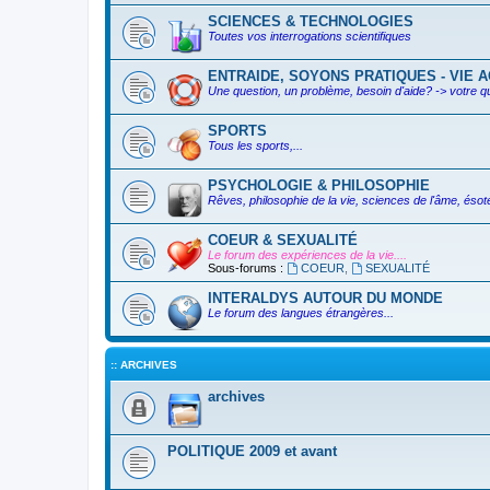
SCIENCES & TECHNOLOGIES
Toutes vos interrogations scientifiques
ENTRAIDE, SOYONS PRATIQUES - VIE AC
Une question, un problème, besoin d'aide? -> votre q
SPORTS
Tous les sports,...
PSYCHOLOGIE & PHILOSOPHIE
Rêves, philosophie de la vie, sciences de l'âme, ésoté
COEUR & SEXUALITÉ
Le forum des expériences de la vie....
Sous-forums :
COEUR
,
SEXUALITÉ
INTERALDYS AUTOUR DU MONDE
Le forum des langues étrangères...
:: ARCHIVES
archives
POLITIQUE 2009 et avant