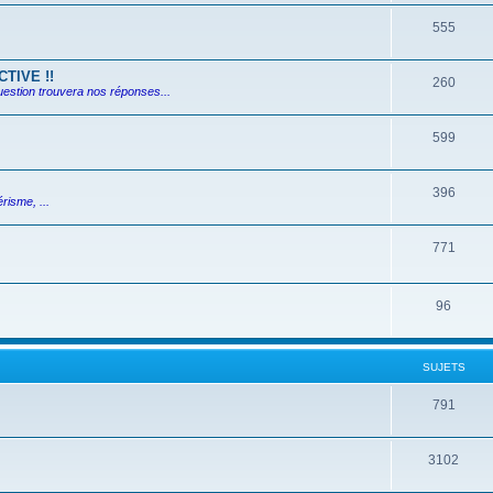
555
TIVE !!
260
uestion trouvera nos réponses...
599
396
risme, ...
771
96
SUJETS
791
3102