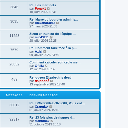
d
i
g
e
e
r
e
Re: Les martinets
r
3846
r
l
V
par
Fonck1
m
n
e
o
10 juillet 2025 18:41
e
i
d
i
s
e
e
r
Re: Marre du bourbier adminis…
s
r
3035
r
l
V
par
Alexandra013
a
m
n
e
o
27 mars 2026 21:53
g
e
i
d
i
e
s
e
e
r
Zizou entraineur de l'équipe …
s
r
11253
r
l
V
par
mic43121
a
m
n
e
o
28 juillet 2026 12:25
g
e
i
d
i
e
s
e
e
r
Re: Comment faire face à la p…
s
r
7579
r
l
V
par
Azial
a
m
n
e
o
09 janvier 2026 23:49
g
e
i
d
i
e
s
e
e
r
Comment calculer son cycle me…
s
r
28852
r
l
V
par
Ofelia
a
m
n
e
o
12 juin 2026 10:14
g
e
i
d
i
e
s
e
e
r
Re: queen Elizabeth is dead
s
r
r
489
l
V
par
tisiphoné
a
m
n
e
o
13 septembre 2022 17:40
g
e
i
d
i
e
s
e
e
r
s
r
r
l
a
MESSAGES
DERNIER MESSAGE
m
n
e
g
e
i
d
e
s
Re: BONJOUR/BONSOIR, Vous ent…
e
e
30012
s
V
par
Crapulax
r
r
a
o
01 janvier 2024 15:16
m
n
g
i
e
i
e
r
s
Re: 23 fois plus de risques d…
e
92317
l
s
V
par
Manumax
r
e
a
o
31 octobre 2013 13:18
m
d
g
i