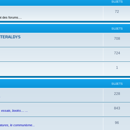
SUJETS
72
des forums....
SUJETS
NTERALDYS
708
724
1
SUJETS
228
.
843
essais, books.... ...
96
ictatures, le communisme...