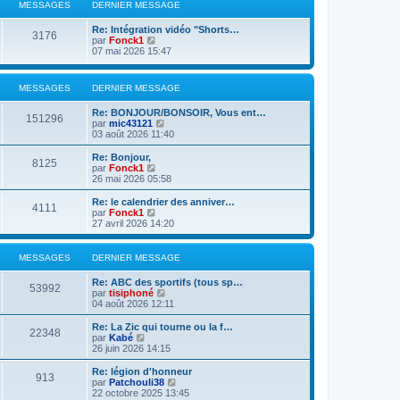
l
MESSAGES
DERNIER MESSAGE
n
e
i
d
Re: Intégration vidéo "Shorts…
e
e
3176
V
par
Fonck1
r
r
o
07 mai 2026 15:47
m
n
i
e
i
r
s
e
l
s
r
MESSAGES
DERNIER MESSAGE
e
a
m
d
g
e
Re: BONJOUR/BONSOIR, Vous ent…
e
151296
e
s
V
par
mic43121
r
s
o
03 août 2026 11:40
n
a
i
i
g
r
Re: Bonjour,
e
8125
e
l
V
par
Fonck1
r
e
o
26 mai 2026 05:58
m
d
i
e
e
r
s
Re: le calendrier des anniver…
4111
r
l
s
V
par
Fonck1
n
e
a
o
27 avril 2026 14:20
i
d
g
i
e
e
e
r
r
r
l
MESSAGES
DERNIER MESSAGE
m
n
e
e
i
d
Re: ABC des sportifs (tous sp…
s
e
e
53992
V
par
tisiphoné
s
r
r
o
04 août 2026 12:11
a
m
n
i
g
e
i
r
e
Re: La Zic qui tourne ou la f…
s
e
22348
l
V
par
Kabé
s
r
e
o
26 juin 2026 14:15
a
m
d
i
g
e
e
r
e
Re: légion d'honneur
s
913
r
l
V
par
Patchouli38
s
n
e
o
22 octobre 2025 13:45
a
i