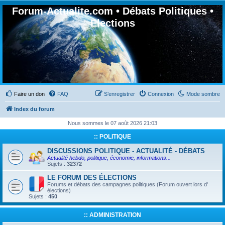
Forum-Actualite.com • Débats Politiques •
Elections
Faire un don
FAQ
S’enregistrer
Connexion
Mode sombre
Index du forum
Nous sommes le 07 août 2026 21:03
:: POLITIQUE
DISCUSSIONS POLITIQUE - ACTUALITÉ - DÉBATS
Actualité hebdo, politique, économie, informations...
Sujets :
32372
LE FORUM DES ÉLECTIONS
Forums et débats des campagnes politiques (Forum ouvert lors d'
élections)
Sujets :
450
:: ADMINISTRATION