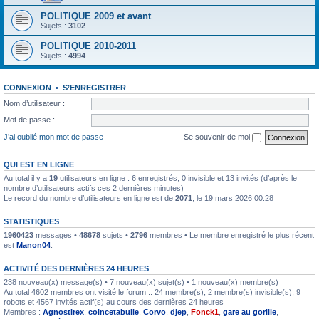
POLITIQUE 2009 et avant
Sujets :
3102
POLITIQUE 2010-2011
Sujets :
4994
CONNEXION
•
S’ENREGISTRER
Nom d’utilisateur :
Mot de passe :
J’ai oublié mon mot de passe
Se souvenir de moi
QUI EST EN LIGNE
Au total il y a
19
utilisateurs en ligne : 6 enregistrés, 0 invisible et 13 invités (d’après le
nombre d’utilisateurs actifs ces 2 dernières minutes)
Le record du nombre d’utilisateurs en ligne est de
2071
, le 19 mars 2026 00:28
STATISTIQUES
1960423
messages •
48678
sujets •
2796
membres • Le membre enregistré le plus récent
est
Manon04
.
ACTIVITÉ DES DERNIÈRES 24 HEURES
238 nouveau(x) message(s) • 7 nouveau(x) sujet(s) • 1 nouveau(x) membre(s)
Au total 4602 membres ont visité le forum :: 24 membre(s), 2 membre(s) invisible(s), 9
robots et 4567 invités actif(s) au cours des dernières 24 heures
Membres :
Agnostirex
,
coincetabulle
,
Corvo
,
djep
,
Fonck1
,
gare au gorille
,