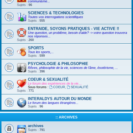
communisme...
Sujets :
96
SCIENCES & TECHNOLOGIES
Toutes vos interrogations scientifiques
Sujets :
555
ENTRAIDE, SOYONS PRATIQUES - VIE ACTIVE !!
Une question, un problème, besoin d'aide? -> votre question trouvera
nos réponses...
Sujets :
260
SPORTS
Tous les sports,...
Sujets :
599
PSYCHOLOGIE & PHILOSOPHIE
Rêves, philosophie de la vie, sciences de l'âme, ésotérisme, ...
Sujets :
396
COEUR & SEXUALITÉ
Le forum des expériences de la vie....
Sous-forums :
COEUR
,
SEXUALITÉ
Sujets :
771
INTERALDYS AUTOUR DU MONDE
Le forum des langues étrangères...
Sujets :
96
:: ARCHIVES
archives
Sujets :
791