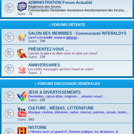
ADMINISTRATION Forum-Actualité
Règlement des forums
Communiqués-Demandes-Assistance-fonctionnement des forums....
Sujets :
72
:: FORUMS DÉTENTE
SALON DES MEMBRES - Communauté INTERALDYS
carré convivialité ,espace
détente
...
Sujets :
708
PRÉSENTEZ-VOUS ...
Cassez la glace et dites nous en plus sur vous!!
Sujets :
724
ANNIVERSAIRES
Les petits messages qui font chaud au cœur!
Sujets :
1
:: FORUMS DISCUSSION GÉNÉRALES
JEUX & DIVERTISSEMENTS
Devinettes, casse-têtes, énigmes..., amusez-vous! ...
Sujets :
228
CULTURE , MÉDIAS, LITTÉRATURE
Musique, cinéma, télévision, radios, internet, poèmes, essais, books....
...
Sujets :
843
HISTOIRE
L'Histoire avec un grand H, l'histoire politique, les dictatures, le