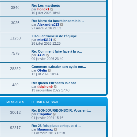
d
i
g
e
e
r
e
Re: Les martinets
r
3846
r
l
V
par
Fonck1
m
n
e
o
10 juillet 2025 18:41
e
i
d
i
s
e
e
r
Re: Marre du bourbier adminis…
s
r
3035
r
l
V
par
Alexandra013
a
m
n
e
o
27 mars 2026 21:53
g
e
i
d
i
e
s
e
e
r
Zizou entraineur de l'équipe …
s
r
11253
r
l
V
par
mic43121
a
m
n
e
o
28 juillet 2026 12:25
g
e
i
d
i
e
s
e
e
r
Re: Comment faire face à la p…
s
r
7579
r
l
V
par
Azial
a
m
n
e
o
09 janvier 2026 23:49
g
e
i
d
i
e
s
e
e
r
Comment calculer son cycle me…
s
r
28852
r
l
V
par
Ofelia
a
m
n
e
o
12 juin 2026 10:14
g
e
i
d
i
e
s
e
e
r
Re: queen Elizabeth is dead
s
r
r
489
l
V
par
tisiphoné
a
m
n
e
o
13 septembre 2022 17:40
g
e
i
d
i
e
s
e
e
r
s
r
r
l
a
MESSAGES
DERNIER MESSAGE
m
n
e
g
e
i
d
e
s
Re: BONJOUR/BONSOIR, Vous ent…
e
e
30012
s
V
par
Crapulax
r
r
a
o
01 janvier 2024 15:16
m
n
g
i
e
i
e
r
s
Re: 23 fois plus de risques d…
e
92317
l
s
V
par
Manumax
r
e
a
o
31 octobre 2013 13:18
m
d
g
i