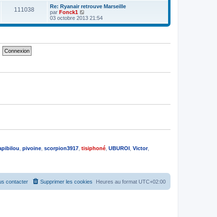
e
e
e
r
Re: Ryanair retrouve Marseille
s
111038
r
l
V
par
Fonck1
s
n
e
o
03 octobre 2013 21:54
a
i
d
i
g
e
e
r
e
r
r
l
m
n
e
e
i
d
s
e
e
s
r
r
a
m
n
g
e
i
e
s
e
s
r
a
m
g
e
e
s
s
a
g
e
apibilou
,
pivoine
,
scorpion3917
,
tisiphoné
,
UBUROI
,
Victor
,
s contacter
Supprimer les cookies
Heures au format
UTC+02:00