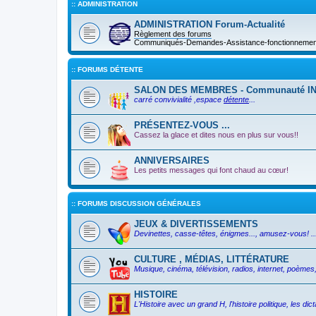
:: ADMINISTRATION
ADMINISTRATION Forum-Actualité
Règlement des forums
Communiqués-Demandes-Assistance-fonctionnement 
:: FORUMS DÉTENTE
SALON DES MEMBRES - Communauté I
carré convivialité ,espace
détente
...
PRÉSENTEZ-VOUS ...
Cassez la glace et dites nous en plus sur vous!!
ANNIVERSAIRES
Les petits messages qui font chaud au cœur!
:: FORUMS DISCUSSION GÉNÉRALES
JEUX & DIVERTISSEMENTS
Devinettes, casse-têtes, énigmes..., amusez-vous! ..
CULTURE , MÉDIAS, LITTÉRATURE
Musique, cinéma, télévision, radios, internet, poèmes, 
HISTOIRE
L'Histoire avec un grand H, l'histoire politique, les d