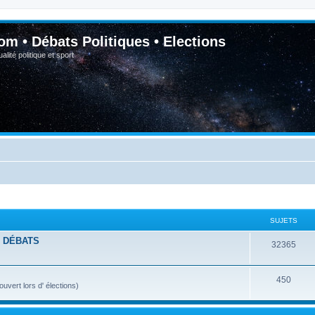
om • Débats Politiques • Elections
lité politique et sport
SUJETS
- DÉBATS
32365
450
vert lors d' élections)