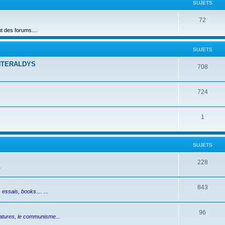
SUJETS
72
des forums....
SUJETS
NTERALDYS
708
724
1
SUJETS
228
.
843
essais, books.... ...
96
ictatures, le communisme...