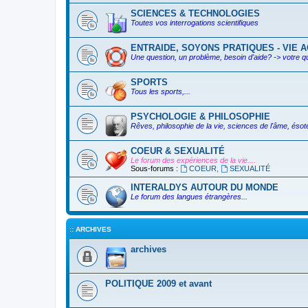
SCIENCES & TECHNOLOGIES
Toutes vos interrogations scientifiques
ENTRAIDE, SOYONS PRATIQUES - VIE AC
Une question, un problème, besoin d'aide? -> votre q
SPORTS
Tous les sports,...
PSYCHOLOGIE & PHILOSOPHIE
Rêves, philosophie de la vie, sciences de l'âme, ésoté
COEUR & SEXUALITÉ
Le forum des expériences de la vie....
Sous-forums :
COEUR
,
SEXUALITÉ
INTERALDYS AUTOUR DU MONDE
Le forum des langues étrangères...
:: ARCHIVES
archives
POLITIQUE 2009 et avant