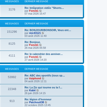
l
MESSAGES
DERNIER MESSAGE
n
e
i
d
Re: Intégration vidéo "Shorts…
e
e
3176
V
par
Fonck1
r
r
o
07 mai 2026 15:47
m
n
i
e
i
r
s
e
l
s
r
MESSAGES
DERNIER MESSAGE
e
a
m
d
g
e
Re: BONJOUR/BONSOIR, Vous ent…
e
151296
e
s
V
par
mic43121
r
s
o
03 août 2026 11:40
n
a
i
i
g
r
Re: Bonjour,
e
8125
e
l
V
par
Fonck1
r
e
o
26 mai 2026 05:58
m
d
i
e
e
r
s
Re: le calendrier des anniver…
4111
r
l
s
V
par
Fonck1
n
e
a
o
27 avril 2026 14:20
i
d
g
i
e
e
e
r
r
r
l
MESSAGES
DERNIER MESSAGE
m
n
e
e
i
d
Re: ABC des sportifs (tous sp…
s
e
e
53992
V
par
tisiphoné
s
r
r
o
04 août 2026 12:11
a
m
n
i
g
e
i
r
e
Re: La Zic qui tourne ou la f…
s
e
22348
l
V
par
Kabé
s
r
e
o
26 juin 2026 14:15
a
m
d
i
g
e
e
r
e
Re: légion d'honneur
s
913
r
l
V
par
Patchouli38
s
n
e
o
22 octobre 2025 13:45
a
i