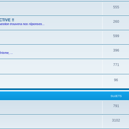
555
TIVE !!
260
uestion trouvera nos réponses...
599
396
risme, ...
771
96
SUJETS
791
3102