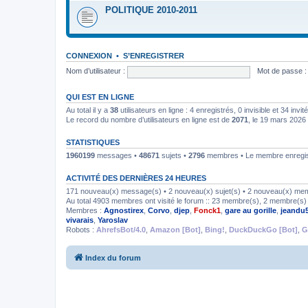
POLITIQUE 2010-2011
CONNEXION
•
S’ENREGISTRER
Nom d’utilisateur :
Mot de passe :
QUI EST EN LIGNE
Au total il y a
38
utilisateurs en ligne : 4 enregistrés, 0 invisible et 34 inv
Le record du nombre d’utilisateurs en ligne est de
2071
, le 19 mars 2026
STATISTIQUES
1960199
messages •
48671
sujets •
2796
membres • Le membre enregist
ACTIVITÉ DES DERNIÈRES 24 HEURES
171 nouveau(x) message(s) • 2 nouveau(x) sujet(s) • 2 nouveau(x) me
Au total 4903 membres ont visité le forum :: 23 membre(s), 2 membre(s) i
Membres :
Agnostirex
,
Corvo
,
djep
,
Fonck1
,
gare au gorille
,
jeandu
vivarais
,
Yaroslav
Robots :
AhrefsBot/4.0
,
Amazon [Bot]
,
Bing!
,
DuckDuckGo [Bot]
,
G
Index du forum