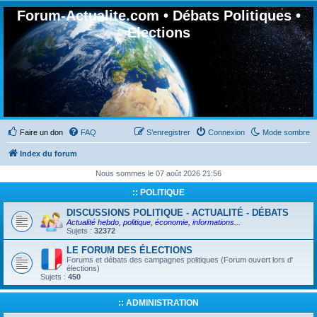
Forum-Actualite.com • Débats Politiques •
Elections
Faire un don
FAQ
S’enregistrer
Connexion
Mode sombre
Index du forum
Nous sommes le 07 août 2026 21:56
:: POLITIQUE
DISCUSSIONS POLITIQUE - ACTUALITÉ - DÉBATS
Actualité hebdo, politique, économie, informations...
Sujets :
32372
LE FORUM DES ÉLECTIONS
Forums et débats des campagnes politiques (Forum ouvert lors d'
élections)
Sujets :
450
:: ADMINISTRATION