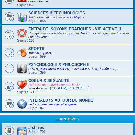
communisme...
Sujets :
96
SCIENCES & TECHNOLOGIES
Toutes vos interrogations scientifiques
Sujets :
555
ENTRAIDE, SOYONS PRATIQUES - VIE ACTIVE !!
Une question, un problème, besoin d'aide? -> votre question trouvera
nos réponses...
Sujets :
260
SPORTS
Tous les sports,...
Sujets :
599
PSYCHOLOGIE & PHILOSOPHIE
Rêves, philosophie de la vie, sciences de l'âme, ésotérisme, ...
Sujets :
396
COEUR & SEXUALITÉ
Le forum des expériences de la vie....
Sous-forums :
COEUR
,
SEXUALITÉ
Sujets :
771
INTERALDYS AUTOUR DU MONDE
Le forum des langues étrangères...
Sujets :
96
:: ARCHIVES
archives
Sujets :
791