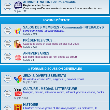
ADMINISTRATION Forum-Actualité
Règlement des forums
Communiqués-Demandes-Assistance-fonctionnement des forums....
Sujets :
72
:: FORUMS DÉTENTE
SALON DES MEMBRES - Communauté INTERALDYS
carré convivialité ,espace
détente
...
Sujets :
708
PRÉSENTEZ-VOUS ...
Cassez la glace et dites nous en plus sur vous!!
Sujets :
724
ANNIVERSAIRES
Les petits messages qui font chaud au cœur!
Sujets :
1
:: FORUMS DISCUSSION GÉNÉRALES
JEUX & DIVERTISSEMENTS
Devinettes, casse-têtes, énigmes..., amusez-vous! ...
Sujets :
228
CULTURE , MÉDIAS, LITTÉRATURE
Musique, cinéma, télévision, radios, internet, poèmes, essais, books....
...
Sujets :
843
HISTOIRE
L'Histoire avec un grand H, l'histoire politique, les dictatures, le