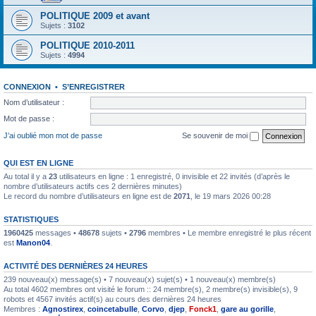
POLITIQUE 2009 et avant
Sujets :
3102
POLITIQUE 2010-2011
Sujets :
4994
CONNEXION
•
S’ENREGISTRER
Nom d’utilisateur :
Mot de passe :
J’ai oublié mon mot de passe
Se souvenir de moi
QUI EST EN LIGNE
Au total il y a
23
utilisateurs en ligne : 1 enregistré, 0 invisible et 22 invités (d’après le
nombre d’utilisateurs actifs ces 2 dernières minutes)
Le record du nombre d’utilisateurs en ligne est de
2071
, le 19 mars 2026 00:28
STATISTIQUES
1960425
messages •
48678
sujets •
2796
membres • Le membre enregistré le plus récent
est
Manon04
.
ACTIVITÉ DES DERNIÈRES 24 HEURES
239 nouveau(x) message(s) • 7 nouveau(x) sujet(s) • 1 nouveau(x) membre(s)
Au total 4602 membres ont visité le forum :: 24 membre(s), 2 membre(s) invisible(s), 9
robots et 4567 invités actif(s) au cours des dernières 24 heures
Membres :
Agnostirex
,
coincetabulle
,
Corvo
,
djep
,
Fonck1
,
gare au gorille
,