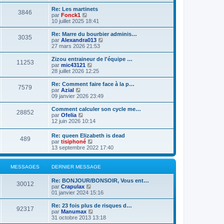
d
i
g
e
e
r
e
Re: Les martinets
r
3846
r
l
V
par
Fonck1
m
n
e
o
10 juillet 2025 18:41
e
i
d
i
s
e
e
r
Re: Marre du bourbier adminis…
s
r
3035
r
l
V
par
Alexandra013
a
m
n
e
o
27 mars 2026 21:53
g
e
i
d
i
e
s
e
e
r
Zizou entraineur de l'équipe …
s
r
11253
r
l
V
par
mic43121
a
m
n
e
o
28 juillet 2026 12:25
g
e
i
d
i
e
s
e
e
r
Re: Comment faire face à la p…
s
r
7579
r
l
V
par
Azial
a
m
n
e
o
09 janvier 2026 23:49
g
e
i
d
i
e
s
e
e
r
Comment calculer son cycle me…
s
r
28852
r
l
V
par
Ofelia
a
m
n
e
o
12 juin 2026 10:14
g
e
i
d
i
e
s
e
e
r
Re: queen Elizabeth is dead
s
r
r
489
l
V
par
tisiphoné
a
m
n
e
o
13 septembre 2022 17:40
g
e
i
d
i
e
s
e
e
r
s
r
r
l
a
MESSAGES
DERNIER MESSAGE
m
n
e
g
e
i
d
e
s
Re: BONJOUR/BONSOIR, Vous ent…
e
e
30012
s
V
par
Crapulax
r
r
a
o
01 janvier 2024 15:16
m
n
g
i
e
i
e
r
s
Re: 23 fois plus de risques d…
e
92317
l
s
V
par
Manumax
r
e
a
o
31 octobre 2013 13:18
m
d
g
i