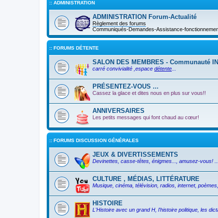
:: ADMINISTRATION
ADMINISTRATION Forum-Actualité
Règlement des forums
Communiqués-Demandes-Assistance-fonctionnement 
:: FORUMS DÉTENTE
SALON DES MEMBRES - Communauté I
carré convivialité ,espace
détente
...
PRÉSENTEZ-VOUS ...
Cassez la glace et dites nous en plus sur vous!!
ANNIVERSAIRES
Les petits messages qui font chaud au cœur!
:: FORUMS DISCUSSION GÉNÉRALES
JEUX & DIVERTISSEMENTS
Devinettes, casse-têtes, énigmes..., amusez-vous! ..
CULTURE , MÉDIAS, LITTÉRATURE
Musique, cinéma, télévision, radios, internet, poèmes, 
HISTOIRE
L'Histoire avec un grand H, l'histoire politique, les d