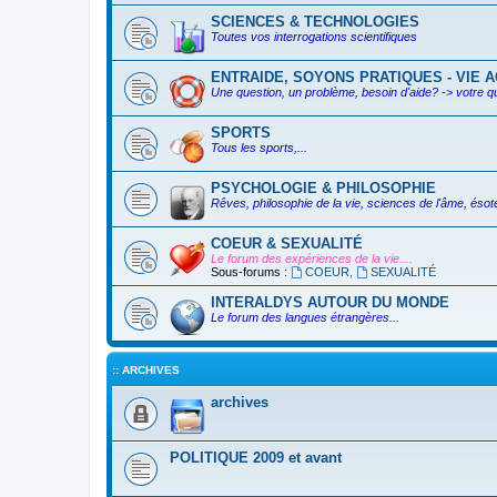
SCIENCES & TECHNOLOGIES
Toutes vos interrogations scientifiques
ENTRAIDE, SOYONS PRATIQUES - VIE AC
Une question, un problème, besoin d'aide? -> votre q
SPORTS
Tous les sports,...
PSYCHOLOGIE & PHILOSOPHIE
Rêves, philosophie de la vie, sciences de l'âme, ésoté
COEUR & SEXUALITÉ
Le forum des expériences de la vie....
Sous-forums :
COEUR
,
SEXUALITÉ
INTERALDYS AUTOUR DU MONDE
Le forum des langues étrangères...
:: ARCHIVES
archives
POLITIQUE 2009 et avant