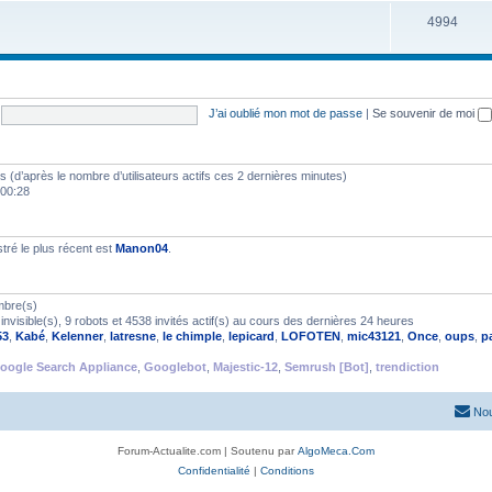
4994
J’ai oublié mon mot de passe
|
Se souvenir de moi
ités (d’après le nombre d’utilisateurs actifs ces 2 dernières minutes)
 00:28
ré le plus récent est
Manon04
.
mbre(s)
nvisible(s), 9 robots et 4538 invités actif(s) au cours des dernières 24 heures
53
,
Kabé
,
Kelenner
,
latresne
,
le chimple
,
lepicard
,
LOFOTEN
,
mic43121
,
Once
,
oups
,
p
oogle Search Appliance
,
Googlebot
,
Majestic-12
,
Semrush [Bot]
,
trendiction
Nou
Forum-Actualite.com | Soutenu par
AlgoMeca.Com
Confidentialité
|
Conditions