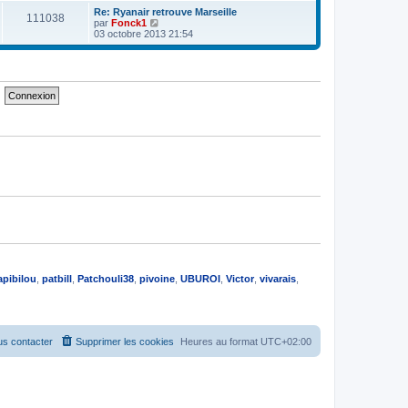
e
e
e
r
Re: Ryanair retrouve Marseille
s
111038
r
l
V
par
Fonck1
s
n
e
o
03 octobre 2013 21:54
a
i
d
i
g
e
e
r
e
r
r
l
m
n
e
e
i
d
s
e
e
s
r
r
a
m
n
g
e
i
e
s
e
s
r
a
m
g
e
e
s
s
a
g
e
apibilou
,
patbill
,
Patchouli38
,
pivoine
,
UBUROI
,
Victor
,
vivarais
,
s contacter
Supprimer les cookies
Heures au format
UTC+02:00