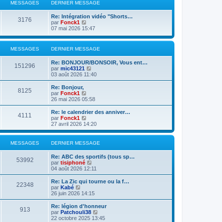
l
MESSAGES
DERNIER MESSAGE
n
e
i
d
Re: Intégration vidéo "Shorts…
e
e
3176
V
par
Fonck1
r
r
o
07 mai 2026 15:47
m
n
i
e
i
r
s
e
l
s
r
MESSAGES
DERNIER MESSAGE
e
a
m
d
g
e
Re: BONJOUR/BONSOIR, Vous ent…
e
151296
e
s
V
par
mic43121
r
s
o
03 août 2026 11:40
n
a
i
i
g
r
Re: Bonjour,
e
8125
e
l
V
par
Fonck1
r
e
o
26 mai 2026 05:58
m
d
i
e
e
r
s
Re: le calendrier des anniver…
4111
r
l
s
V
par
Fonck1
n
e
a
o
27 avril 2026 14:20
i
d
g
i
e
e
e
r
r
r
l
MESSAGES
DERNIER MESSAGE
m
n
e
e
i
d
Re: ABC des sportifs (tous sp…
s
e
e
53992
V
par
tisiphoné
s
r
r
o
04 août 2026 12:11
a
m
n
i
g
e
i
r
e
Re: La Zic qui tourne ou la f…
s
e
22348
l
V
par
Kabé
s
r
e
o
26 juin 2026 14:15
a
m
d
i
g
e
e
r
e
Re: légion d'honneur
s
913
r
l
V
par
Patchouli38
s
n
e
o
22 octobre 2025 13:45
a
i