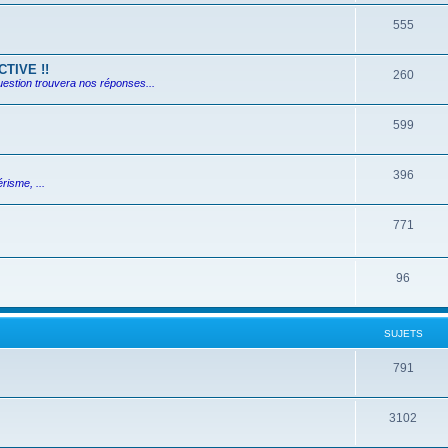
555
TIVE !!
260
uestion trouvera nos réponses...
599
396
risme, ...
771
96
SUJETS
791
3102