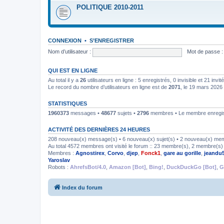
POLITIQUE 2010-2011
CONNEXION
•
S’ENREGISTRER
Nom d’utilisateur :
Mot de passe :
QUI EST EN LIGNE
Au total il y a
26
utilisateurs en ligne : 5 enregistrés, 0 invisible et 21 inv
Le record du nombre d’utilisateurs en ligne est de
2071
, le 19 mars 2026
STATISTIQUES
1960373
messages •
48677
sujets •
2796
membres • Le membre enregist
ACTIVITÉ DES DERNIÈRES 24 HEURES
208 nouveau(x) message(s) • 6 nouveau(x) sujet(s) • 2 nouveau(x) me
Au total 4572 membres ont visité le forum :: 23 membre(s), 2 membre(s) i
Membres :
Agnostirex
,
Corvo
,
djep
,
Fonck1
,
gare au gorille
,
jeandu
Yaroslav
Robots :
AhrefsBot/4.0
,
Amazon [Bot]
,
Bing!
,
DuckDuckGo [Bot]
,
G
Index du forum