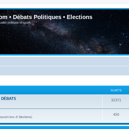
om • Débats Politiques • Elections
lité politique et sport
SUJETS
- DÉBATS
32371
450
vert lors d' élections)