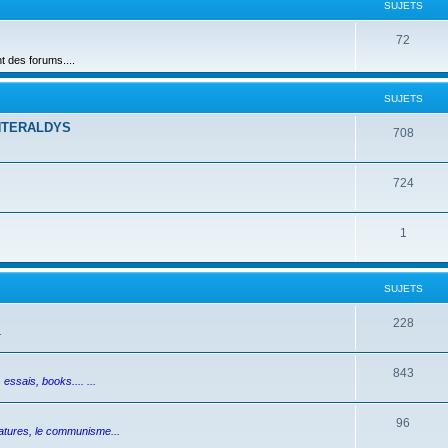
SUJETS
72
des forums....
SUJETS
NTERALDYS
708
724
1
SUJETS
228
.
843
essais, books.... ...
96
ictatures, le communisme...