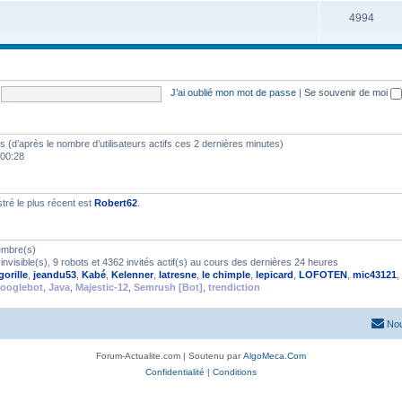
4994
J’ai oublié mon mot de passe
|
Se souvenir de moi
ités (d’après le nombre d’utilisateurs actifs ces 2 dernières minutes)
 00:28
ré le plus récent est
Robert62
.
embre(s)
nvisible(s), 9 robots et 4362 invités actif(s) au cours des dernières 24 heures
gorille
,
jeandu53
,
Kabé
,
Kelenner
,
latresne
,
le chimple
,
lepicard
,
LOFOTEN
,
mic43121
,
ooglebot
,
Java
,
Majestic-12
,
Semrush [Bot]
,
trendiction
Nou
Forum-Actualite.com | Soutenu par
AlgoMeca.Com
Confidentialité
|
Conditions