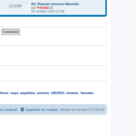
e
e
e
r
Re: Ryanair retrouve Marseille
s
111038
r
l
V
par
Fonck1
s
n
e
o
03 octobre 2013 21:54
a
i
d
i
g
e
e
r
e
r
r
l
m
n
e
e
i
d
s
e
e
s
r
r
a
m
n
g
e
i
e
s
e
s
r
a
m
g
e
e
s
s
a
g
e
Once
,
oups
,
papibilou
,
pivoine
,
UBUROI
,
vivarais
,
Yaroslav
s contacter
Supprimer les cookies
Heures au format
UTC+02:00