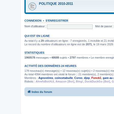
POLITIQUE 2010-2011
CONNEXION
•
S’ENREGISTRER
Nom d’utilisateur :
Mot de passe :
QUI EST EN LIGNE
Au total il y a
29
utilisateurs en ligne : 7 enregistrés, 1 invisible et 21 inv
Le record du nombre d’utilisateurs en ligne est de
2071
, le 19 mars 2026
STATISTIQUES
1960578
messages •
48688
sujets •
2797
membres • Le membre enregist
ACTIVITÉ DES DERNIÈRES 24 HEURES
178 nouveau(x) message(s) • 12 nouveau(x) sujet(s) • 2 nouveau(x) m
Au total 4394 membres ont visité le forum :: 21 membre(s), 2 membre(s) i
Membres :
Agnostirex
,
coincetabulle
,
Corvo
,
djep
,
Fonck1
,
gare au 
Robots :
AhrefsBot/4.0
,
Amazon [Bot]
,
Bing!
,
DuckDuckGo [Bot]
,
G
Index du forum