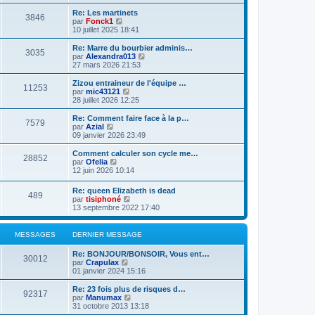
d
i
g
e
e
r
e
Re: Les martinets
r
3846
r
l
V
par
Fonck1
m
n
e
o
10 juillet 2025 18:41
e
i
d
i
s
e
e
r
Re: Marre du bourbier adminis…
s
r
3035
r
l
V
par
Alexandra013
a
m
n
e
o
27 mars 2026 21:53
g
e
i
d
i
e
s
e
e
r
Zizou entraineur de l'équipe …
s
r
11253
r
l
V
par
mic43121
a
m
n
e
o
28 juillet 2026 12:25
g
e
i
d
i
e
s
e
e
r
Re: Comment faire face à la p…
s
r
7579
r
l
V
par
Azial
a
m
n
e
o
09 janvier 2026 23:49
g
e
i
d
i
e
s
e
e
r
Comment calculer son cycle me…
s
r
28852
r
l
V
par
Ofelia
a
m
n
e
o
12 juin 2026 10:14
g
e
i
d
i
e
s
e
e
r
Re: queen Elizabeth is dead
s
r
r
489
l
V
par
tisiphoné
a
m
n
e
o
13 septembre 2022 17:40
g
e
i
d
i
e
s
e
e
r
s
r
r
l
a
MESSAGES
DERNIER MESSAGE
m
n
e
g
e
i
d
e
s
Re: BONJOUR/BONSOIR, Vous ent…
e
e
30012
s
V
par
Crapulax
r
r
a
o
01 janvier 2024 15:16
m
n
g
i
e
i
e
r
s
Re: 23 fois plus de risques d…
e
92317
l
s
V
par
Manumax
r
e
a
o
31 octobre 2013 13:18
m
d
g
i