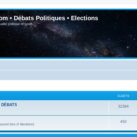
om • Débats Politiques • Elections
lité politique et sport
SUJETS
- DÉBATS
32384
450
vert lors d' élections)