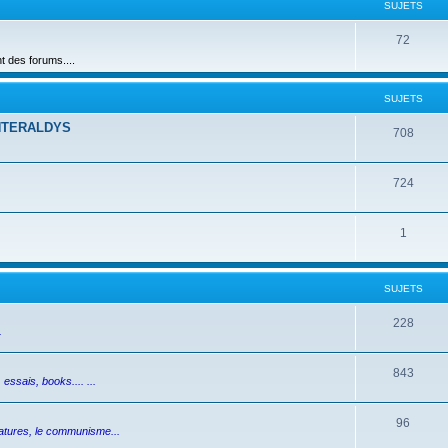
SUJETS
72
des forums....
SUJETS
NTERALDYS
708
724
1
SUJETS
228
.
843
essais, books.... ...
96
ictatures, le communisme...