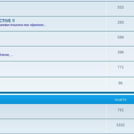
555
TIVE !!
260
uestion trouvera nos réponses...
599
396
risme, ...
771
96
SUJETS
791
3102