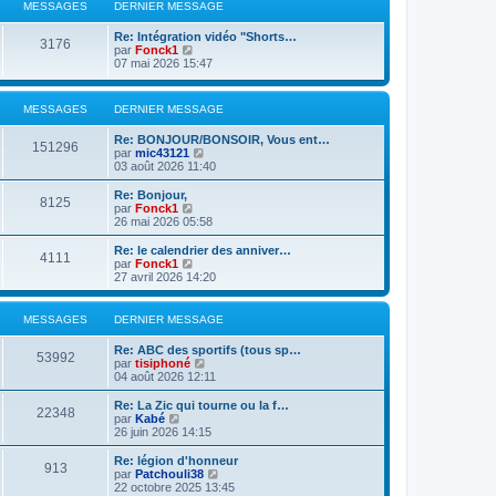
l
MESSAGES
DERNIER MESSAGE
n
e
i
d
Re: Intégration vidéo "Shorts…
e
e
3176
V
par
Fonck1
r
r
o
07 mai 2026 15:47
m
n
i
e
i
r
s
e
l
s
r
MESSAGES
DERNIER MESSAGE
e
a
m
d
g
e
Re: BONJOUR/BONSOIR, Vous ent…
e
151296
e
s
V
par
mic43121
r
s
o
03 août 2026 11:40
n
a
i
i
g
r
Re: Bonjour,
e
8125
e
l
V
par
Fonck1
r
e
o
26 mai 2026 05:58
m
d
i
e
e
r
s
Re: le calendrier des anniver…
4111
r
l
s
V
par
Fonck1
n
e
a
o
27 avril 2026 14:20
i
d
g
i
e
e
e
r
r
r
l
MESSAGES
DERNIER MESSAGE
m
n
e
e
i
d
Re: ABC des sportifs (tous sp…
s
e
e
53992
V
par
tisiphoné
s
r
r
o
04 août 2026 12:11
a
m
n
i
g
e
i
r
e
Re: La Zic qui tourne ou la f…
s
e
22348
l
V
par
Kabé
s
r
e
o
26 juin 2026 14:15
a
m
d
i
g
e
e
r
e
Re: légion d'honneur
s
913
r
l
V
par
Patchouli38
s
n
e
o
22 octobre 2025 13:45
a
i