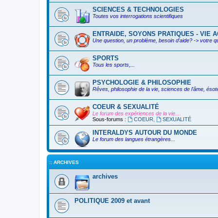
SCIENCES & TECHNOLOGIES
Toutes vos interrogations scientifiques
ENTRAIDE, SOYONS PRATIQUES - VIE AC
Une question, un problème, besoin d'aide? -> votre q
SPORTS
Tous les sports,...
PSYCHOLOGIE & PHILOSOPHIE
Rêves, philosophie de la vie, sciences de l'âme, ésoté
COEUR & SEXUALITÉ
Le forum des expériences de la vie....
Sous-forums :
COEUR
,
SEXUALITÉ
INTERALDYS AUTOUR DU MONDE
Le forum des langues étrangères...
:: ARCHIVES
archives
POLITIQUE 2009 et avant