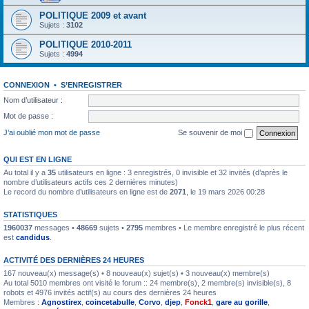
POLITIQUE 2009 et avant
Sujets :
3102
POLITIQUE 2010-2011
Sujets :
4994
CONNEXION
•
S’ENREGISTRER
Nom d’utilisateur :
Mot de passe :
J’ai oublié mon mot de passe
Se souvenir de moi
QUI EST EN LIGNE
Au total il y a
35
utilisateurs en ligne : 3 enregistrés, 0 invisible et 32 invités (d’après le
nombre d’utilisateurs actifs ces 2 dernières minutes)
Le record du nombre d’utilisateurs en ligne est de
2071
, le 19 mars 2026 00:28
STATISTIQUES
1960037
messages •
48669
sujets •
2795
membres • Le membre enregistré le plus récent
est
candidus
.
ACTIVITÉ DES DERNIÈRES 24 HEURES
167 nouveau(x) message(s) • 8 nouveau(x) sujet(s) • 3 nouveau(x) membre(s)
Au total 5010 membres ont visité le forum :: 24 membre(s), 2 membre(s) invisible(s), 8
robots et 4976 invités actif(s) au cours des dernières 24 heures
Membres :
Agnostirex
,
coincetabulle
,
Corvo
,
djep
,
Fonck1
,
gare au gorille
,