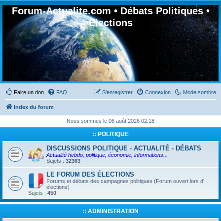
Forum-Actualite.com • Débats Politiques •
Elections
Faire un don
FAQ
S’enregistrer
Connexion
Mode sombre
Index du forum
Nous sommes le 06 août 2026 02:18
:: POLITIQUE
DISCUSSIONS POLITIQUE - ACTUALITÉ - DÉBATS
Actualité hebdo, politique, économie, informations...
Sujets :
32363
LE FORUM DES ÉLECTIONS
Forums et débats des campagnes politiques (Forum ouvert lors d'
élections)
Sujets :
450
:: ADMINISTRATION