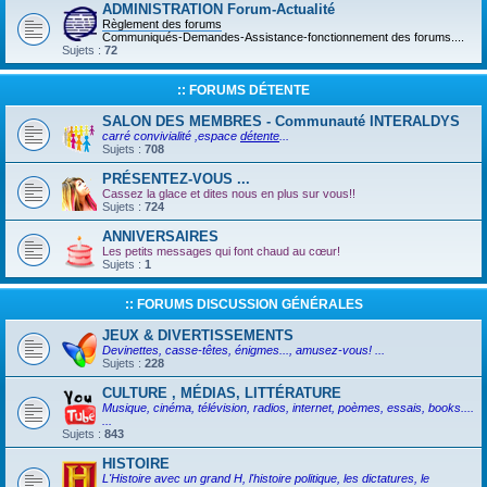
ADMINISTRATION Forum-Actualité
Règlement des forums
Communiqués-Demandes-Assistance-fonctionnement des forums....
Sujets :
72
:: FORUMS DÉTENTE
SALON DES MEMBRES - Communauté INTERALDYS
carré convivialité ,espace
détente
...
Sujets :
708
PRÉSENTEZ-VOUS ...
Cassez la glace et dites nous en plus sur vous!!
Sujets :
724
ANNIVERSAIRES
Les petits messages qui font chaud au cœur!
Sujets :
1
:: FORUMS DISCUSSION GÉNÉRALES
JEUX & DIVERTISSEMENTS
Devinettes, casse-têtes, énigmes..., amusez-vous! ...
Sujets :
228
CULTURE , MÉDIAS, LITTÉRATURE
Musique, cinéma, télévision, radios, internet, poèmes, essais, books....
...
Sujets :
843
HISTOIRE
L'Histoire avec un grand H, l'histoire politique, les dictatures, le