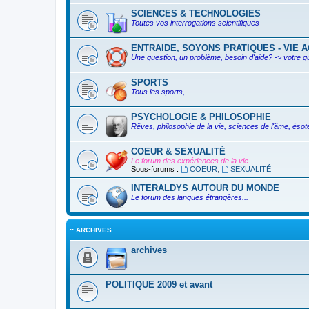
SCIENCES & TECHNOLOGIES
Toutes vos interrogations scientifiques
ENTRAIDE, SOYONS PRATIQUES - VIE AC
Une question, un problème, besoin d'aide? -> votre q
SPORTS
Tous les sports,...
PSYCHOLOGIE & PHILOSOPHIE
Rêves, philosophie de la vie, sciences de l'âme, ésoté
COEUR & SEXUALITÉ
Le forum des expériences de la vie....
Sous-forums :
COEUR
,
SEXUALITÉ
INTERALDYS AUTOUR DU MONDE
Le forum des langues étrangères...
:: ARCHIVES
archives
POLITIQUE 2009 et avant