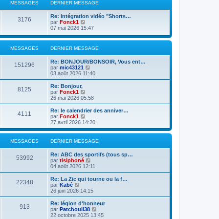
l
MESSAGES
DERNIER MESSAGE
n
e
i
d
Re: Intégration vidéo "Shorts…
e
e
3176
V
par
Fonck1
r
r
o
07 mai 2026 15:47
m
n
i
e
i
r
s
e
l
s
r
MESSAGES
DERNIER MESSAGE
e
a
m
d
g
e
Re: BONJOUR/BONSOIR, Vous ent…
e
151296
e
s
V
par
mic43121
r
s
o
03 août 2026 11:40
n
a
i
i
g
r
Re: Bonjour,
e
8125
e
l
V
par
Fonck1
r
e
o
26 mai 2026 05:58
m
d
i
e
e
r
s
Re: le calendrier des anniver…
4111
r
l
s
V
par
Fonck1
n
e
a
o
27 avril 2026 14:20
i
d
g
i
e
e
e
r
r
r
l
MESSAGES
DERNIER MESSAGE
m
n
e
e
i
d
Re: ABC des sportifs (tous sp…
s
e
e
53992
V
par
tisiphoné
s
r
r
o
04 août 2026 12:11
a
m
n
i
g
e
i
r
e
Re: La Zic qui tourne ou la f…
s
e
22348
l
V
par
Kabé
s
r
e
o
26 juin 2026 14:15
a
m
d
i
g
e
e
r
e
Re: légion d'honneur
s
913
r
l
V
par
Patchouli38
s
n
e
o
22 octobre 2025 13:45
a
i