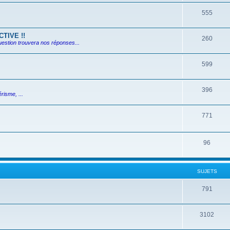
555
TIVE !!
260
uestion trouvera nos réponses...
599
396
risme, ...
771
96
SUJETS
791
3102