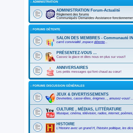
:: ADMINISTRATION
ADMINISTRATION Forum-Actualité
Règlement des forums
Communiqués-Demandes-Assistance-fonctionnement 
:: FORUMS DÉTENTE
SALON DES MEMBRES - Communauté I
carré convivialité ,espace
détente
...
PRÉSENTEZ-VOUS ...
Cassez la glace et dites nous en plus sur vous!!
ANNIVERSAIRES
Les petits messages qui font chaud au cœur!
:: FORUMS DISCUSSION GÉNÉRALES
JEUX & DIVERTISSEMENTS
Devinettes, casse-têtes, énigmes..., amusez-vous! ..
CULTURE , MÉDIAS, LITTÉRATURE
Musique, cinéma, télévision, radios, internet, poèmes, 
HISTOIRE
L'Histoire avec un grand H, l'histoire politique, les d