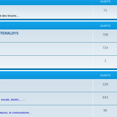
SUJETS
72
des forums....
SUJETS
NTERALDYS
708
724
1
SUJETS
228
.
843
essais, books.... ...
96
ictatures, le communisme...