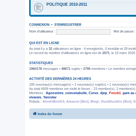
POLITIQUE 2010-2011
CONNEXION
•
S’ENREGISTRER
Nom d’utilisateur :
Mot de passe :
QUI EST EN LIGNE
Au total il y a
32
utilisateurs en ligne : 4 enregistrés, 0 invisible et 28 inv
Le record du nombre d’utilisateurs en ligne est de
2071
, le 19 mars 2026
STATISTIQUES
1960178
messages •
48671
sujets •
2795
membres • Le membre enregist
ACTIVITÉ DES DERNIÈRES 24 HEURES
185 nouveau(x) message(s) • 2 nouveau(x) sujet(s) • 1 nouveau(x) me
Au total 4939 membres ont visité le forum :: 23 membre(s), 2 membre(s) i
Membres :
Agnostirex
,
coincetabulle
,
Corvo
,
djep
,
Fonck1
,
gare au 
vivarais
,
Yaroslav
Robots :
AhrefsBot/4.0
,
Amazon [Bot]
,
Bing!
,
DuckDuckGo [Bot]
,
G
Index du forum