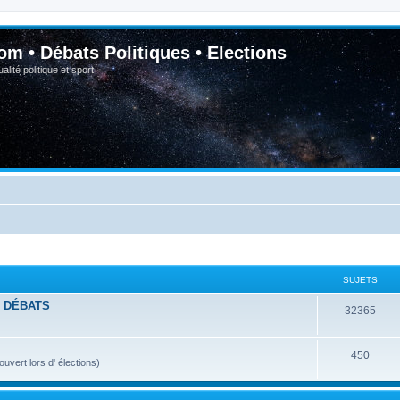
om • Débats Politiques • Elections
lité politique et sport
SUJETS
- DÉBATS
32365
450
vert lors d' élections)