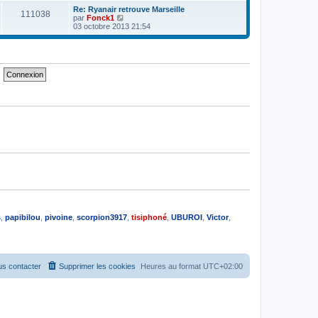
e
e
e
r
Re: Ryanair retrouve Marseille
s
111038
r
l
V
par
Fonck1
s
n
e
o
03 octobre 2013 21:54
a
i
d
i
g
e
e
r
e
r
r
l
m
n
e
e
i
d
s
e
e
s
r
r
a
m
n
g
e
i
e
s
e
s
r
a
m
g
e
e
s
s
a
g
e
s
,
papibilou
,
pivoine
,
scorpion3917
,
tisiphoné
,
UBUROI
,
Victor
,
s contacter
Supprimer les cookies
Heures au format
UTC+02:00