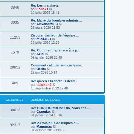
d
i
g
e
e
r
e
Re: Les martinets
r
3846
r
l
V
par
Fonck1
m
n
e
o
10 juillet 2025 18:41
e
i
d
i
s
e
e
r
Re: Marre du bourbier adminis…
s
r
3035
r
l
V
par
Alexandra013
a
m
n
e
o
27 mars 2026 21:53
g
e
i
d
i
e
s
e
e
r
Zizou entraineur de l'équipe …
s
r
11253
r
l
V
par
mic43121
a
m
n
e
o
28 juillet 2026 12:25
g
e
i
d
i
e
s
e
e
r
Re: Comment faire face à la p…
s
r
7579
r
l
V
par
Azial
a
m
n
e
o
09 janvier 2026 23:49
g
e
i
d
i
e
s
e
e
r
Comment calculer son cycle me…
s
r
28852
r
l
V
par
Ofelia
a
m
n
e
o
12 juin 2026 10:14
g
e
i
d
i
e
s
e
e
r
Re: queen Elizabeth is dead
s
r
r
489
l
V
par
tisiphoné
a
m
n
e
o
13 septembre 2022 17:40
g
e
i
d
i
e
s
e
e
r
s
r
r
l
a
MESSAGES
DERNIER MESSAGE
m
n
e
g
e
i
d
e
s
Re: BONJOUR/BONSOIR, Vous ent…
e
e
30012
s
V
par
Crapulax
r
r
a
o
01 janvier 2024 15:16
m
n
g
i
e
i
e
r
s
Re: 23 fois plus de risques d…
e
92317
l
s
V
par
Manumax
r
e
a
o
31 octobre 2013 13:18
m
d
g
i