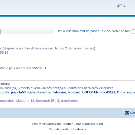
4994
J’ai oublié mon mot de passe
|
Se souvenir de moi
ités (d’après le nombre d’utilisateurs actifs ces 2 dernières minutes)
 00:28
ré le plus récent est
candidus
.
mbre(s)
nvisible(s), 8 robots et 4906 invités actif(s) au cours des dernières 24 heures
gorille
,
jeandu53
,
Kabé
,
Kelenner
,
latresne
,
lepicard
,
LOFOTEN
,
mic43121
,
Once
,
oup
ooglebot
,
Majestic-12
,
Semrush [Bot]
,
trendiction
Nou
Forum-Actualite.com | Soutenu par
AlgoMeca.Com
Confidentialité
|
Conditions