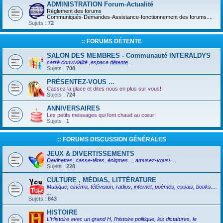
ADMINISTRATION Forum-Actualité
Règlement des forums
Communiqués-Demandes-Assistance-fonctionnement des forums....
Sujets :
72
:: FORUMS DÉTENTE
SALON DES MEMBRES - Communauté INTERALDYS
carré convivialité ,espace
détente
...
Sujets :
708
PRÉSENTEZ-VOUS ...
Cassez la glace et dites nous en plus sur vous!!
Sujets :
724
ANNIVERSAIRES
Les petits messages qui font chaud au cœur!
Sujets :
1
:: FORUMS DISCUSSION GÉNÉRALES
JEUX & DIVERTISSEMENTS
Devinettes, casse-têtes, énigmes..., amusez-vous! ...
Sujets :
228
CULTURE , MÉDIAS, LITTÉRATURE
Musique, cinéma, télévision, radios, internet, poèmes, essais, books....
...
Sujets :
843
HISTOIRE
L'Histoire avec un grand H, l'histoire politique, les dictatures, le