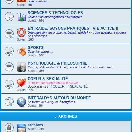
communisme...
Sujets :
96
SCIENCES & TECHNOLOGIES
Toutes vos interrogations scientifiques
Sujets :
555
ENTRAIDE, SOYONS PRATIQUES - VIE ACTIVE !!
Une question, un problème, besoin d'aide? -> votre question trouvera
nos réponses...
Sujets :
260
SPORTS
Tous les sports,...
Sujets :
599
PSYCHOLOGIE & PHILOSOPHIE
Rêves, philosophie de la vie, sciences de l'âme, ésotérisme, ...
Sujets :
396
COEUR & SEXUALITÉ
Le forum des expériences de la vie....
Sous-forums :
COEUR
,
SEXUALITÉ
Sujets :
771
INTERALDYS AUTOUR DU MONDE
Le forum des langues étrangères...
Sujets :
96
:: ARCHIVES
archives
Sujets :
791