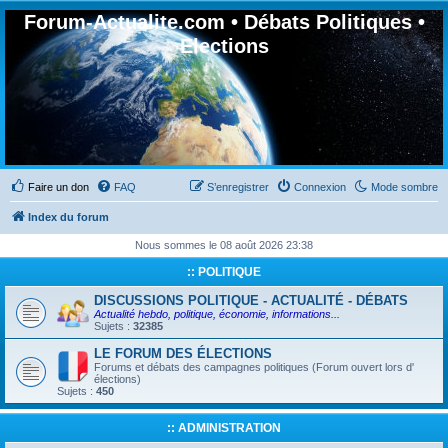
Forum-Actualite.com • Débats Politiques •
Elections
Faire un don
FAQ
S’enregistrer
Connexion
Mode sombre
Index du forum
Nous sommes le 08 août 2026 23:38
:: POLITIQUE
DISCUSSIONS POLITIQUE - ACTUALITÉ - DÉBATS
Actualité hebdo, politique, économie, informations...
Sujets :
32385
LE FORUM DES ÉLECTIONS
Forums et débats des campagnes politiques (Forum ouvert lors d'
élections)
Sujets :
450
:: ADMINISTRATION