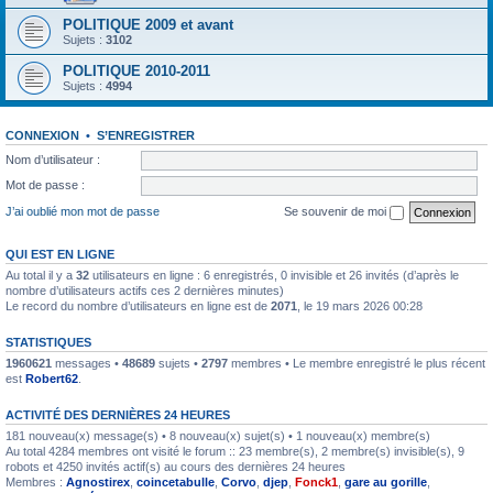
POLITIQUE 2009 et avant
Sujets :
3102
POLITIQUE 2010-2011
Sujets :
4994
CONNEXION
•
S’ENREGISTRER
Nom d’utilisateur :
Mot de passe :
J’ai oublié mon mot de passe
Se souvenir de moi
QUI EST EN LIGNE
Au total il y a
32
utilisateurs en ligne : 6 enregistrés, 0 invisible et 26 invités (d’après le
nombre d’utilisateurs actifs ces 2 dernières minutes)
Le record du nombre d’utilisateurs en ligne est de
2071
, le 19 mars 2026 00:28
STATISTIQUES
1960621
messages •
48689
sujets •
2797
membres • Le membre enregistré le plus récent
est
Robert62
.
ACTIVITÉ DES DERNIÈRES 24 HEURES
181 nouveau(x) message(s) • 8 nouveau(x) sujet(s) • 1 nouveau(x) membre(s)
Au total 4284 membres ont visité le forum :: 23 membre(s), 2 membre(s) invisible(s), 9
robots et 4250 invités actif(s) au cours des dernières 24 heures
Membres :
Agnostirex
,
coincetabulle
,
Corvo
,
djep
,
Fonck1
,
gare au gorille
,