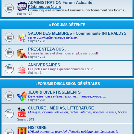
ADMINISTRATION Forum-Actualité
Règlement des forums
Communiqués-Demandes-Assistance-fonctionnement des forums....
Sujets :
72
:: FORUMS DÉTENTE
SALON DES MEMBRES - Communauté INTERALDYS
carré convivialité ,espace
détente
...
Sujets :
708
PRÉSENTEZ-VOUS ...
Cassez la glace et dites nous en plus sur vous!!
Sujets :
724
ANNIVERSAIRES
Les petits messages qui font chaud au cœur!
Sujets :
1
:: FORUMS DISCUSSION GÉNÉRALES
JEUX & DIVERTISSEMENTS
Devinettes, casse-têtes, énigmes..., amusez-vous! ...
Sujets :
228
CULTURE , MÉDIAS, LITTÉRATURE
Musique, cinéma, télévision, radios, internet, poèmes, essais, books....
...
Sujets :
843
HISTOIRE
L'Histoire avec un grand H, l'histoire politique, les dictatures, le