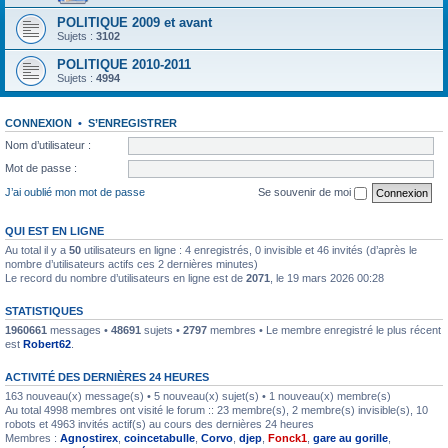
POLITIQUE 2009 et avant
Sujets :
3102
POLITIQUE 2010-2011
Sujets :
4994
CONNEXION
•
S’ENREGISTRER
Nom d’utilisateur :
Mot de passe :
J’ai oublié mon mot de passe
Se souvenir de moi
QUI EST EN LIGNE
Au total il y a
50
utilisateurs en ligne : 4 enregistrés, 0 invisible et 46 invités (d’après le
nombre d’utilisateurs actifs ces 2 dernières minutes)
Le record du nombre d’utilisateurs en ligne est de
2071
, le 19 mars 2026 00:28
STATISTIQUES
1960661
messages •
48691
sujets •
2797
membres • Le membre enregistré le plus récent
est
Robert62
.
ACTIVITÉ DES DERNIÈRES 24 HEURES
163 nouveau(x) message(s) • 5 nouveau(x) sujet(s) • 1 nouveau(x) membre(s)
Au total 4998 membres ont visité le forum :: 23 membre(s), 2 membre(s) invisible(s), 10
robots et 4963 invités actif(s) au cours des dernières 24 heures
Membres :
Agnostirex
,
coincetabulle
,
Corvo
,
djep
,
Fonck1
,
gare au gorille
,