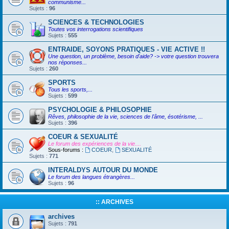
communisme...
Sujets :
96
SCIENCES & TECHNOLOGIES
Toutes vos interrogations scientifiques
Sujets :
555
ENTRAIDE, SOYONS PRATIQUES - VIE ACTIVE !!
Une question, un problème, besoin d'aide? -> votre question trouvera
nos réponses...
Sujets :
260
SPORTS
Tous les sports,...
Sujets :
599
PSYCHOLOGIE & PHILOSOPHIE
Rêves, philosophie de la vie, sciences de l'âme, ésotérisme, ...
Sujets :
396
COEUR & SEXUALITÉ
Le forum des expériences de la vie....
Sous-forums :
COEUR
,
SEXUALITÉ
Sujets :
771
INTERALDYS AUTOUR DU MONDE
Le forum des langues étrangères...
Sujets :
96
:: ARCHIVES
archives
Sujets :
791