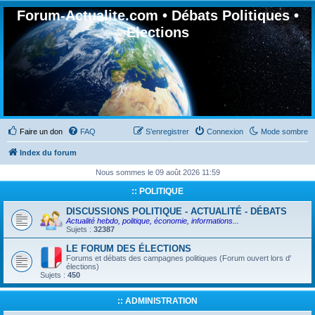
Forum-Actualite.com • Débats Politiques •
Elections
Faire un don
FAQ
S’enregistrer
Connexion
Mode sombre
Index du forum
Nous sommes le 09 août 2026 11:59
:: POLITIQUE
DISCUSSIONS POLITIQUE - ACTUALITÉ - DÉBATS
Actualité hebdo, politique, économie, informations...
Sujets :
32387
LE FORUM DES ÉLECTIONS
Forums et débats des campagnes politiques (Forum ouvert lors d'
élections)
Sujets :
450
:: ADMINISTRATION