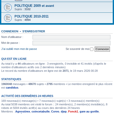
POLITIQUE 2009 et avant
Sujets :
3102
POLITIQUE 2010-2011
Sujets :
4994
CONNEXION
•
S’ENREGISTRER
Nom d’utilisateur :
Mot de passe :
J’ai oublié mon mot de passe
Se souvenir de moi
QUI EST EN LIGNE
Au total il y a
44
utilisateurs en ligne : 3 enregistrés, 0 invisible et 41 invités (d’après le
nombre d’utilisateurs actifs ces 2 dernières minutes)
Le record du nombre d’utilisateurs en ligne est de
2071
, le 19 mars 2026 00:28
STATISTIQUES
1960048
messages •
48670
sujets •
2795
membres • Le membre enregistré le plus récent
est
candidus
.
ACTIVITÉ DES DERNIÈRES 24 HEURES
169 nouveau(x) message(s) • 7 nouveau(x) sujet(s) • 3 nouveau(x) membre(s)
Au total 5038 membres ont visité le forum :: 24 membre(s), 2 membre(s) invisible(s), 8
robots et 5004 invités actif(s) au cours des dernières 24 heures
Membres :
Agnostirex
,
coincetabulle
,
Corvo
,
djep
,
Fonck1
,
gare au gorille
,