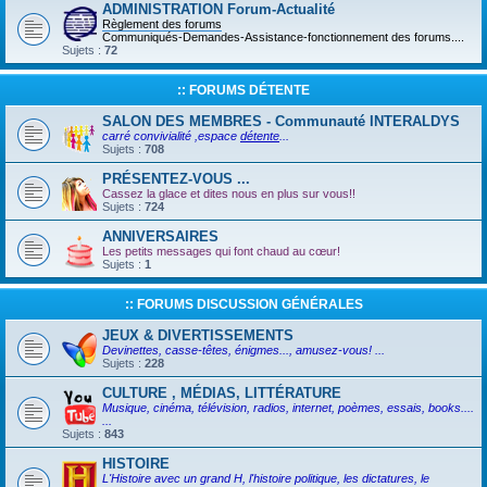
ADMINISTRATION Forum-Actualité
Règlement des forums
Communiqués-Demandes-Assistance-fonctionnement des forums....
Sujets :
72
:: FORUMS DÉTENTE
SALON DES MEMBRES - Communauté INTERALDYS
carré convivialité ,espace
détente
...
Sujets :
708
PRÉSENTEZ-VOUS ...
Cassez la glace et dites nous en plus sur vous!!
Sujets :
724
ANNIVERSAIRES
Les petits messages qui font chaud au cœur!
Sujets :
1
:: FORUMS DISCUSSION GÉNÉRALES
JEUX & DIVERTISSEMENTS
Devinettes, casse-têtes, énigmes..., amusez-vous! ...
Sujets :
228
CULTURE , MÉDIAS, LITTÉRATURE
Musique, cinéma, télévision, radios, internet, poèmes, essais, books....
...
Sujets :
843
HISTOIRE
L'Histoire avec un grand H, l'histoire politique, les dictatures, le