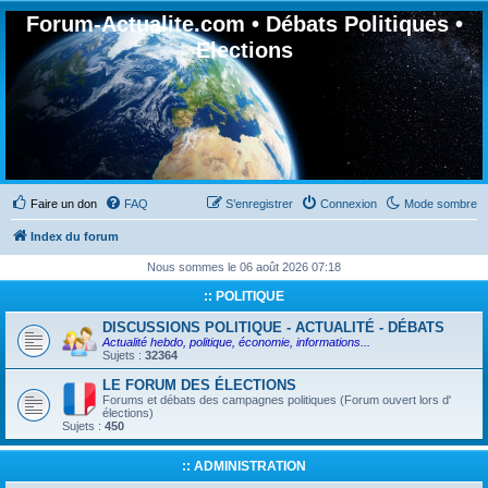
Forum-Actualite.com • Débats Politiques •
Elections
Faire un don
FAQ
S’enregistrer
Connexion
Mode sombre
Index du forum
Nous sommes le 06 août 2026 07:18
:: POLITIQUE
DISCUSSIONS POLITIQUE - ACTUALITÉ - DÉBATS
Actualité hebdo, politique, économie, informations...
Sujets :
32364
LE FORUM DES ÉLECTIONS
Forums et débats des campagnes politiques (Forum ouvert lors d'
élections)
Sujets :
450
:: ADMINISTRATION