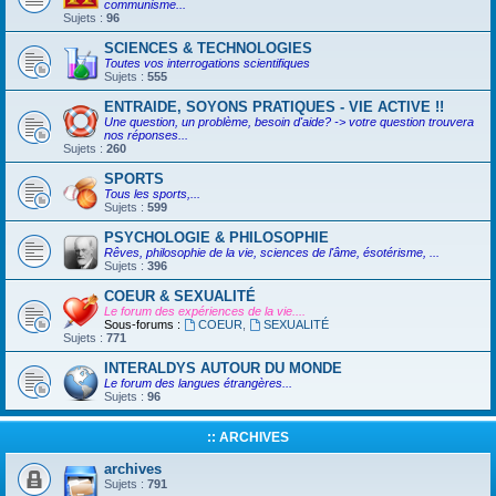
communisme...
Sujets :
96
SCIENCES & TECHNOLOGIES
Toutes vos interrogations scientifiques
Sujets :
555
ENTRAIDE, SOYONS PRATIQUES - VIE ACTIVE !!
Une question, un problème, besoin d'aide? -> votre question trouvera
nos réponses...
Sujets :
260
SPORTS
Tous les sports,...
Sujets :
599
PSYCHOLOGIE & PHILOSOPHIE
Rêves, philosophie de la vie, sciences de l'âme, ésotérisme, ...
Sujets :
396
COEUR & SEXUALITÉ
Le forum des expériences de la vie....
Sous-forums :
COEUR
,
SEXUALITÉ
Sujets :
771
INTERALDYS AUTOUR DU MONDE
Le forum des langues étrangères...
Sujets :
96
:: ARCHIVES
archives
Sujets :
791