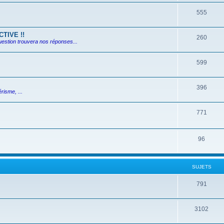
555
TIVE !!
260
uestion trouvera nos réponses...
599
396
risme, ...
771
96
SUJETS
791
3102