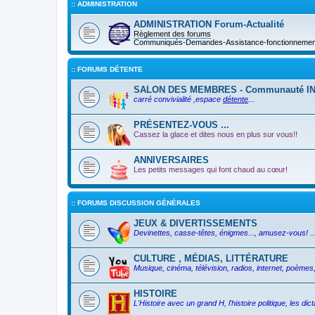
:: ADMINISTRATION
ADMINISTRATION Forum-Actualité
Règlement des forums
Communiqués-Demandes-Assistance-fonctionnement 
:: FORUMS DÉTENTE
SALON DES MEMBRES - Communauté I
carré convivialité ,espace
détente
...
PRÉSENTEZ-VOUS ...
Cassez la glace et dites nous en plus sur vous!!
ANNIVERSAIRES
Les petits messages qui font chaud au cœur!
:: FORUMS DISCUSSION GÉNÉRALES
JEUX & DIVERTISSEMENTS
Devinettes, casse-têtes, énigmes..., amusez-vous! ..
CULTURE , MÉDIAS, LITTÉRATURE
Musique, cinéma, télévision, radios, internet, poèmes, 
HISTOIRE
L'Histoire avec un grand H, l'histoire politique, les d