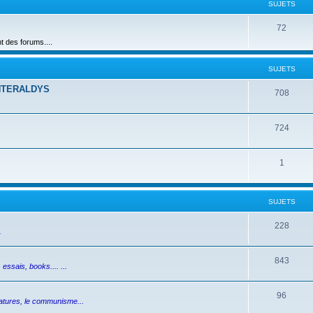
SUJETS
72
des forums....
SUJETS
NTERALDYS
708
724
1
SUJETS
228
.
843
essais, books.... ...
96
ictatures, le communisme...