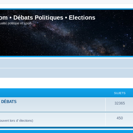
om • Débats Politiques • Elections
lité politique et sport
SUJETS
- DÉBATS
32365
450
vert lors d' élections)