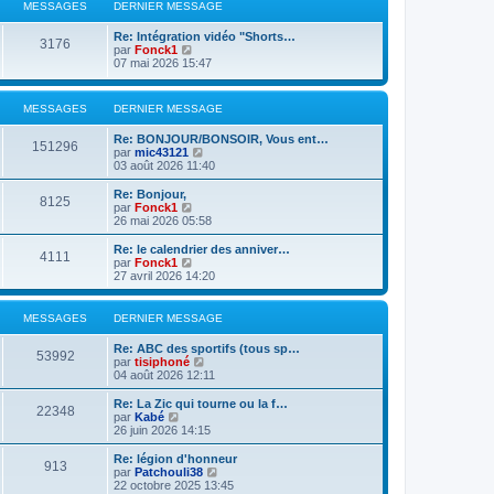
l
MESSAGES
DERNIER MESSAGE
n
e
i
d
Re: Intégration vidéo "Shorts…
e
e
3176
V
par
Fonck1
r
r
o
07 mai 2026 15:47
m
n
i
e
i
r
s
e
l
s
r
MESSAGES
DERNIER MESSAGE
e
a
m
d
g
e
Re: BONJOUR/BONSOIR, Vous ent…
e
151296
e
s
V
par
mic43121
r
s
o
03 août 2026 11:40
n
a
i
i
g
r
Re: Bonjour,
e
8125
e
l
V
par
Fonck1
r
e
o
26 mai 2026 05:58
m
d
i
e
e
r
s
Re: le calendrier des anniver…
4111
r
l
s
V
par
Fonck1
n
e
a
o
27 avril 2026 14:20
i
d
g
i
e
e
e
r
r
r
l
MESSAGES
DERNIER MESSAGE
m
n
e
e
i
d
Re: ABC des sportifs (tous sp…
s
e
e
53992
V
par
tisiphoné
s
r
r
o
04 août 2026 12:11
a
m
n
i
g
e
i
r
e
Re: La Zic qui tourne ou la f…
s
e
22348
l
V
par
Kabé
s
r
e
o
26 juin 2026 14:15
a
m
d
i
g
e
e
r
e
Re: légion d'honneur
s
913
r
l
V
par
Patchouli38
s
n
e
o
22 octobre 2025 13:45
a
i