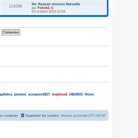
e
e
e
r
Re: Ryanair retrouve Marseille
s
111038
r
l
V
par
Fonck1
s
n
e
o
03 octobre 2013 21:54
a
i
d
i
g
e
e
r
e
r
r
l
m
n
e
e
i
d
s
e
e
s
r
r
a
m
n
g
e
i
e
s
e
s
r
a
m
g
e
e
s
s
a
g
e
apibilou
,
pivoine
,
scorpion3917
,
tisiphoné
,
UBUROI
,
Victor
,
s contacter
Supprimer les cookies
Heures au format
UTC+02:00