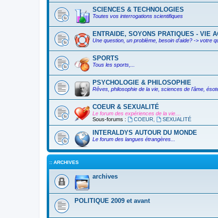
SCIENCES & TECHNOLOGIES
Toutes vos interrogations scientifiques
ENTRAIDE, SOYONS PRATIQUES - VIE AC
Une question, un problème, besoin d'aide? -> votre q
SPORTS
Tous les sports,...
PSYCHOLOGIE & PHILOSOPHIE
Rêves, philosophie de la vie, sciences de l'âme, ésoté
COEUR & SEXUALITÉ
Le forum des expériences de la vie....
Sous-forums :
COEUR
,
SEXUALITÉ
INTERALDYS AUTOUR DU MONDE
Le forum des langues étrangères...
:: ARCHIVES
archives
POLITIQUE 2009 et avant