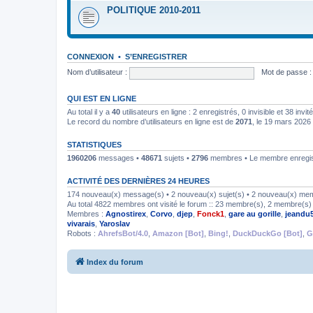
POLITIQUE 2010-2011
CONNEXION
•
S’ENREGISTRER
Nom d’utilisateur :
Mot de passe :
QUI EST EN LIGNE
Au total il y a
40
utilisateurs en ligne : 2 enregistrés, 0 invisible et 38 inv
Le record du nombre d’utilisateurs en ligne est de
2071
, le 19 mars 2026
STATISTIQUES
1960206
messages •
48671
sujets •
2796
membres • Le membre enregist
ACTIVITÉ DES DERNIÈRES 24 HEURES
174 nouveau(x) message(s) • 2 nouveau(x) sujet(s) • 2 nouveau(x) me
Au total 4822 membres ont visité le forum :: 23 membre(s), 2 membre(s) i
Membres :
Agnostirex
,
Corvo
,
djep
,
Fonck1
,
gare au gorille
,
jeandu
vivarais
,
Yaroslav
Robots :
AhrefsBot/4.0
,
Amazon [Bot]
,
Bing!
,
DuckDuckGo [Bot]
,
G
Index du forum