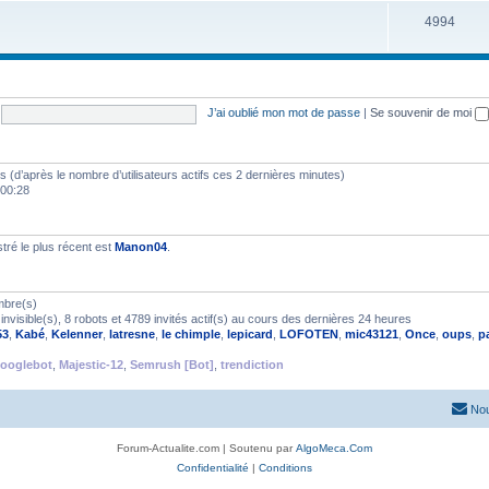
4994
J’ai oublié mon mot de passe
|
Se souvenir de moi
ités (d’après le nombre d’utilisateurs actifs ces 2 dernières minutes)
 00:28
ré le plus récent est
Manon04
.
mbre(s)
nvisible(s), 8 robots et 4789 invités actif(s) au cours des dernières 24 heures
53
,
Kabé
,
Kelenner
,
latresne
,
le chimple
,
lepicard
,
LOFOTEN
,
mic43121
,
Once
,
oups
,
p
ooglebot
,
Majestic-12
,
Semrush [Bot]
,
trendiction
Nou
Forum-Actualite.com | Soutenu par
AlgoMeca.Com
Confidentialité
|
Conditions