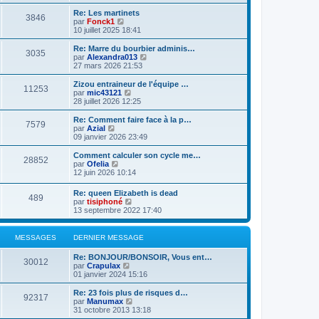
d
i
g
e
e
r
e
Re: Les martinets
r
3846
r
l
V
par
Fonck1
m
n
e
o
10 juillet 2025 18:41
e
i
d
i
s
e
e
r
Re: Marre du bourbier adminis…
s
r
3035
r
l
V
par
Alexandra013
a
m
n
e
o
27 mars 2026 21:53
g
e
i
d
i
e
s
e
e
r
Zizou entraineur de l'équipe …
s
r
11253
r
l
V
par
mic43121
a
m
n
e
o
28 juillet 2026 12:25
g
e
i
d
i
e
s
e
e
r
Re: Comment faire face à la p…
s
r
7579
r
l
V
par
Azial
a
m
n
e
o
09 janvier 2026 23:49
g
e
i
d
i
e
s
e
e
r
Comment calculer son cycle me…
s
r
28852
r
l
V
par
Ofelia
a
m
n
e
o
12 juin 2026 10:14
g
e
i
d
i
e
s
e
e
r
Re: queen Elizabeth is dead
s
r
r
489
l
V
par
tisiphoné
a
m
n
e
o
13 septembre 2022 17:40
g
e
i
d
i
e
s
e
e
r
s
r
r
l
a
MESSAGES
DERNIER MESSAGE
m
n
e
g
e
i
d
e
s
Re: BONJOUR/BONSOIR, Vous ent…
e
e
30012
s
V
par
Crapulax
r
r
a
o
01 janvier 2024 15:16
m
n
g
i
e
i
e
r
s
Re: 23 fois plus de risques d…
e
92317
l
s
V
par
Manumax
r
e
a
o
31 octobre 2013 13:18
m
d
g
i