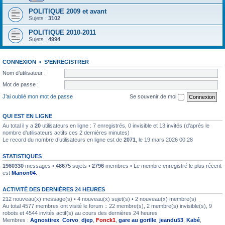
POLITIQUE 2009 et avant
Sujets :
3102
POLITIQUE 2010-2011
Sujets :
4994
CONNEXION
•
S’ENREGISTRER
Nom d’utilisateur :
Mot de passe :
J’ai oublié mon mot de passe
Se souvenir de moi
QUI EST EN LIGNE
Au total il y a
20
utilisateurs en ligne : 7 enregistrés, 0 invisible et 13 invités (d’après le
nombre d’utilisateurs actifs ces 2 dernières minutes)
Le record du nombre d’utilisateurs en ligne est de
2071
, le 19 mars 2026 00:28
STATISTIQUES
1960330
messages •
48675
sujets •
2796
membres • Le membre enregistré le plus récent
est
Manon04
.
ACTIVITÉ DES DERNIÈRES 24 HEURES
212 nouveau(x) message(s) • 4 nouveau(x) sujet(s) • 2 nouveau(x) membre(s)
Au total 4577 membres ont visité le forum :: 22 membre(s), 2 membre(s) invisible(s), 9
robots et 4544 invités actif(s) au cours des dernières 24 heures
Membres :
Agnostirex
,
Corvo
,
djep
,
Fonck1
,
gare au gorille
,
jeandu53
,
Kabé
,