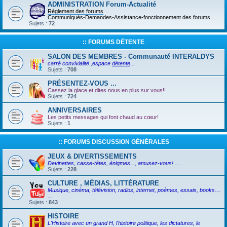
ADMINISTRATION Forum-Actualité
Règlement des forums
Communiqués-Demandes-Assistance-fonctionnement des forums....
Sujets :
72
:: FORUMS DÉTENTE
SALON DES MEMBRES - Communauté INTERALDYS
carré convivialité ,espace
détente
...
Sujets :
708
PRÉSENTEZ-VOUS ...
Cassez la glace et dites nous en plus sur vous!!
Sujets :
724
ANNIVERSAIRES
Les petits messages qui font chaud au cœur!
Sujets :
1
:: FORUMS DISCUSSION GÉNÉRALES
JEUX & DIVERTISSEMENTS
Devinettes, casse-têtes, énigmes..., amusez-vous! ...
Sujets :
228
CULTURE , MÉDIAS, LITTÉRATURE
Musique, cinéma, télévision, radios, internet, poèmes, essais, books....
...
Sujets :
843
HISTOIRE
L'Histoire avec un grand H, l'histoire politique, les dictatures, le