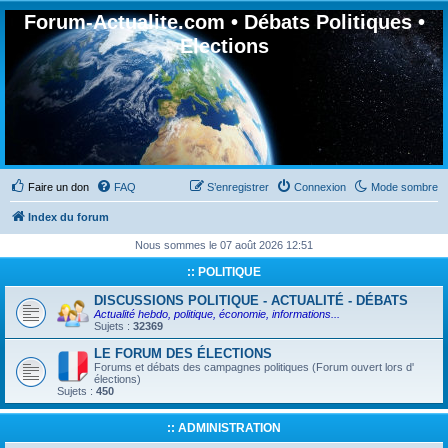
Forum-Actualite.com • Débats Politiques •
Elections
Faire un don
FAQ
S’enregistrer
Connexion
Mode sombre
Index du forum
Nous sommes le 07 août 2026 12:51
:: POLITIQUE
DISCUSSIONS POLITIQUE - ACTUALITÉ - DÉBATS
Actualité hebdo, politique, économie, informations...
Sujets :
32369
LE FORUM DES ÉLECTIONS
Forums et débats des campagnes politiques (Forum ouvert lors d'
élections)
Sujets :
450
:: ADMINISTRATION