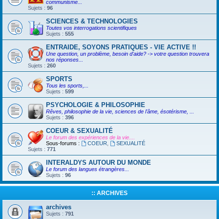
communisme...
Sujets :
96
SCIENCES & TECHNOLOGIES
Toutes vos interrogations scientifiques
Sujets :
555
ENTRAIDE, SOYONS PRATIQUES - VIE ACTIVE !!
Une question, un problème, besoin d'aide? -> votre question trouvera
nos réponses...
Sujets :
260
SPORTS
Tous les sports,...
Sujets :
599
PSYCHOLOGIE & PHILOSOPHIE
Rêves, philosophie de la vie, sciences de l'âme, ésotérisme, ...
Sujets :
396
COEUR & SEXUALITÉ
Le forum des expériences de la vie....
Sous-forums :
COEUR
,
SEXUALITÉ
Sujets :
771
INTERALDYS AUTOUR DU MONDE
Le forum des langues étrangères...
Sujets :
96
:: ARCHIVES
archives
Sujets :
791