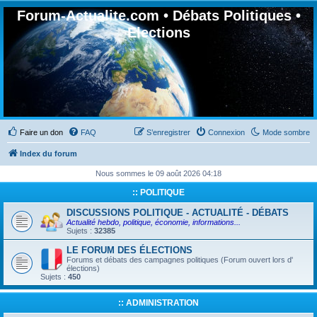
Forum-Actualite.com • Débats Politiques •
Elections
Faire un don
FAQ
S’enregistrer
Connexion
Mode sombre
Index du forum
Nous sommes le 09 août 2026 04:18
:: POLITIQUE
DISCUSSIONS POLITIQUE - ACTUALITÉ - DÉBATS
Actualité hebdo, politique, économie, informations...
Sujets :
32385
LE FORUM DES ÉLECTIONS
Forums et débats des campagnes politiques (Forum ouvert lors d'
élections)
Sujets :
450
:: ADMINISTRATION