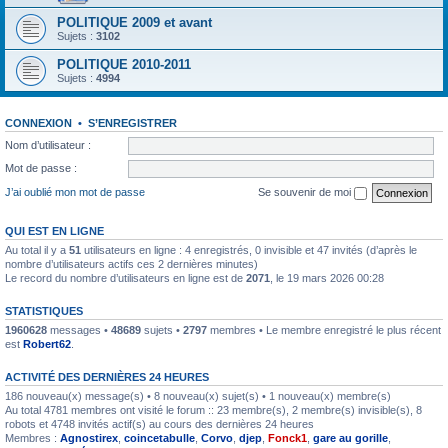
POLITIQUE 2009 et avant
Sujets :
3102
POLITIQUE 2010-2011
Sujets :
4994
CONNEXION
•
S’ENREGISTRER
Nom d’utilisateur :
Mot de passe :
J’ai oublié mon mot de passe
Se souvenir de moi
QUI EST EN LIGNE
Au total il y a
51
utilisateurs en ligne : 4 enregistrés, 0 invisible et 47 invités (d’après le
nombre d’utilisateurs actifs ces 2 dernières minutes)
Le record du nombre d’utilisateurs en ligne est de
2071
, le 19 mars 2026 00:28
STATISTIQUES
1960628
messages •
48689
sujets •
2797
membres • Le membre enregistré le plus récent
est
Robert62
.
ACTIVITÉ DES DERNIÈRES 24 HEURES
186 nouveau(x) message(s) • 8 nouveau(x) sujet(s) • 1 nouveau(x) membre(s)
Au total 4781 membres ont visité le forum :: 23 membre(s), 2 membre(s) invisible(s), 8
robots et 4748 invités actif(s) au cours des dernières 24 heures
Membres :
Agnostirex
,
coincetabulle
,
Corvo
,
djep
,
Fonck1
,
gare au gorille
,