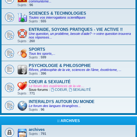
communisme...
Sujets :
96
SCIENCES & TECHNOLOGIES
Toutes vos interrogations scientifiques
Sujets :
555
ENTRAIDE, SOYONS PRATIQUES - VIE ACTIVE !!
Une question, un problème, besoin d'aide? -> votre question trouvera
nos réponses...
Sujets :
260
SPORTS
Tous les sports,...
Sujets :
599
PSYCHOLOGIE & PHILOSOPHIE
Rêves, philosophie de la vie, sciences de l'âme, ésotérisme, ...
Sujets :
396
COEUR & SEXUALITÉ
Le forum des expériences de la vie....
Sous-forums :
COEUR
,
SEXUALITÉ
Sujets :
771
INTERALDYS AUTOUR DU MONDE
Le forum des langues étrangères...
Sujets :
96
:: ARCHIVES
archives
Sujets :
791