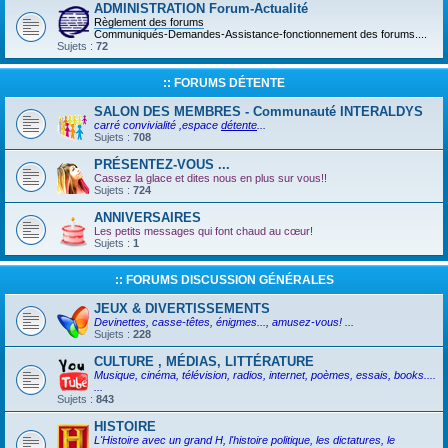
ADMINISTRATION Forum-Actualité
Règlement des forums
Communiqués-Demandes-Assistance-fonctionnement des forums....
Sujets :
72
:: FORUMS DÉTENTE
SALON DES MEMBRES - Communauté INTERALDYS
carré convivialité ,espace
détente
...
Sujets :
708
PRÉSENTEZ-VOUS ...
Cassez la glace et dites nous en plus sur vous!!
Sujets :
724
ANNIVERSAIRES
Les petits messages qui font chaud au cœur!
Sujets :
1
:: FORUMS DISCUSSION GÉNÉRALES
JEUX & DIVERTISSEMENTS
Devinettes, casse-têtes, énigmes..., amusez-vous! ...
Sujets :
228
CULTURE , MÉDIAS, LITTÉRATURE
Musique, cinéma, télévision, radios, internet, poèmes, essais, books....
...
Sujets :
843
HISTOIRE
L'Histoire avec un grand H, l'histoire politique, les dictatures, le