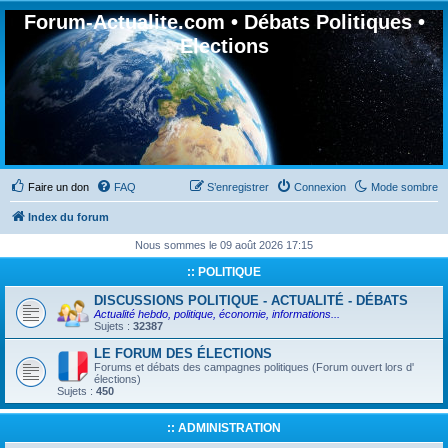
Forum-Actualite.com • Débats Politiques •
Elections
Faire un don
FAQ
S’enregistrer
Connexion
Mode sombre
Index du forum
Nous sommes le 09 août 2026 17:15
:: POLITIQUE
DISCUSSIONS POLITIQUE - ACTUALITÉ - DÉBATS
Actualité hebdo, politique, économie, informations...
Sujets :
32387
LE FORUM DES ÉLECTIONS
Forums et débats des campagnes politiques (Forum ouvert lors d'
élections)
Sujets :
450
:: ADMINISTRATION