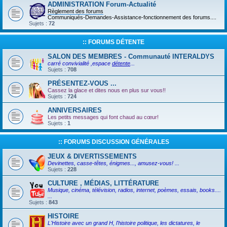
ADMINISTRATION Forum-Actualité
Règlement des forums
Communiqués-Demandes-Assistance-fonctionnement des forums....
Sujets :
72
:: FORUMS DÉTENTE
SALON DES MEMBRES - Communauté INTERALDYS
carré convivialité ,espace
détente
...
Sujets :
708
PRÉSENTEZ-VOUS ...
Cassez la glace et dites nous en plus sur vous!!
Sujets :
724
ANNIVERSAIRES
Les petits messages qui font chaud au cœur!
Sujets :
1
:: FORUMS DISCUSSION GÉNÉRALES
JEUX & DIVERTISSEMENTS
Devinettes, casse-têtes, énigmes..., amusez-vous! ...
Sujets :
228
CULTURE , MÉDIAS, LITTÉRATURE
Musique, cinéma, télévision, radios, internet, poèmes, essais, books....
...
Sujets :
843
HISTOIRE
L'Histoire avec un grand H, l'histoire politique, les dictatures, le