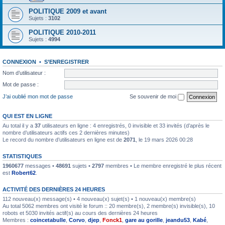
POLITIQUE 2009 et avant
Sujets :
3102
POLITIQUE 2010-2011
Sujets :
4994
CONNEXION
•
S’ENREGISTRER
Nom d’utilisateur :
Mot de passe :
J’ai oublié mon mot de passe
Se souvenir de moi
QUI EST EN LIGNE
Au total il y a
37
utilisateurs en ligne : 4 enregistrés, 0 invisible et 33 invités (d’après le
nombre d’utilisateurs actifs ces 2 dernières minutes)
Le record du nombre d’utilisateurs en ligne est de
2071
, le 19 mars 2026 00:28
STATISTIQUES
1960677
messages •
48691
sujets •
2797
membres • Le membre enregistré le plus récent
est
Robert62
.
ACTIVITÉ DES DERNIÈRES 24 HEURES
112 nouveau(x) message(s) • 4 nouveau(x) sujet(s) • 1 nouveau(x) membre(s)
Au total 5062 membres ont visité le forum :: 20 membre(s), 2 membre(s) invisible(s), 10
robots et 5030 invités actif(s) au cours des dernières 24 heures
Membres :
coincetabulle
,
Corvo
,
djep
,
Fonck1
,
gare au gorille
,
jeandu53
,
Kabé
,