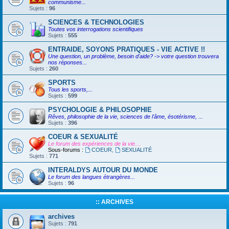
communisme...
Sujets :
96
SCIENCES & TECHNOLOGIES
Toutes vos interrogations scientifiques
Sujets :
555
ENTRAIDE, SOYONS PRATIQUES - VIE ACTIVE !!
Une question, un problème, besoin d'aide? -> votre question trouvera
nos réponses...
Sujets :
260
SPORTS
Tous les sports,...
Sujets :
599
PSYCHOLOGIE & PHILOSOPHIE
Rêves, philosophie de la vie, sciences de l'âme, ésotérisme, ...
Sujets :
396
COEUR & SEXUALITÉ
Le forum des expériences de la vie....
Sous-forums :
COEUR
,
SEXUALITÉ
Sujets :
771
INTERALDYS AUTOUR DU MONDE
Le forum des langues étrangères...
Sujets :
96
:: ARCHIVES
archives
Sujets :
791