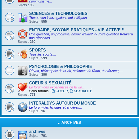
communisme...
Sujets :
96
SCIENCES & TECHNOLOGIES
Toutes vos interrogations scientifiques
Sujets :
555
ENTRAIDE, SOYONS PRATIQUES - VIE ACTIVE !!
Une question, un problème, besoin d'aide? -> votre question trouvera
nos réponses...
Sujets :
260
SPORTS
Tous les sports,...
Sujets :
599
PSYCHOLOGIE & PHILOSOPHIE
Rêves, philosophie de la vie, sciences de l'âme, ésotérisme, ...
Sujets :
396
COEUR & SEXUALITÉ
Le forum des expériences de la vie....
Sous-forums :
COEUR
,
SEXUALITÉ
Sujets :
771
INTERALDYS AUTOUR DU MONDE
Le forum des langues étrangères...
Sujets :
96
:: ARCHIVES
archives
Sujets :
791