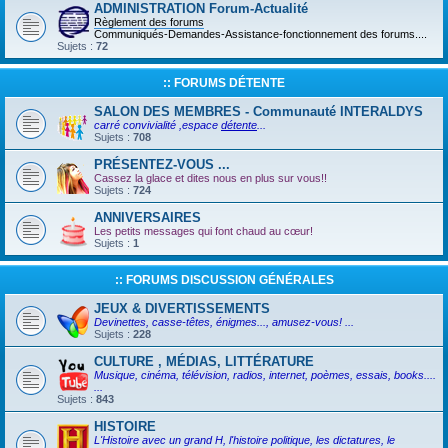
ADMINISTRATION Forum-Actualité
Règlement des forums
Communiqués-Demandes-Assistance-fonctionnement des forums....
Sujets :
72
:: FORUMS DÉTENTE
SALON DES MEMBRES - Communauté INTERALDYS
carré convivialité ,espace
détente
...
Sujets :
708
PRÉSENTEZ-VOUS ...
Cassez la glace et dites nous en plus sur vous!!
Sujets :
724
ANNIVERSAIRES
Les petits messages qui font chaud au cœur!
Sujets :
1
:: FORUMS DISCUSSION GÉNÉRALES
JEUX & DIVERTISSEMENTS
Devinettes, casse-têtes, énigmes..., amusez-vous! ...
Sujets :
228
CULTURE , MÉDIAS, LITTÉRATURE
Musique, cinéma, télévision, radios, internet, poèmes, essais, books....
...
Sujets :
843
HISTOIRE
L'Histoire avec un grand H, l'histoire politique, les dictatures, le