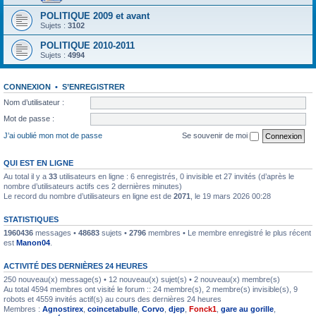
POLITIQUE 2009 et avant
Sujets :
3102
POLITIQUE 2010-2011
Sujets :
4994
CONNEXION
•
S’ENREGISTRER
Nom d’utilisateur :
Mot de passe :
J’ai oublié mon mot de passe
Se souvenir de moi
QUI EST EN LIGNE
Au total il y a
33
utilisateurs en ligne : 6 enregistrés, 0 invisible et 27 invités (d’après le
nombre d’utilisateurs actifs ces 2 dernières minutes)
Le record du nombre d’utilisateurs en ligne est de
2071
, le 19 mars 2026 00:28
STATISTIQUES
1960436
messages •
48683
sujets •
2796
membres • Le membre enregistré le plus récent
est
Manon04
.
ACTIVITÉ DES DERNIÈRES 24 HEURES
250 nouveau(x) message(s) • 12 nouveau(x) sujet(s) • 2 nouveau(x) membre(s)
Au total 4594 membres ont visité le forum :: 24 membre(s), 2 membre(s) invisible(s), 9
robots et 4559 invités actif(s) au cours des dernières 24 heures
Membres :
Agnostirex
,
coincetabulle
,
Corvo
,
djep
,
Fonck1
,
gare au gorille
,