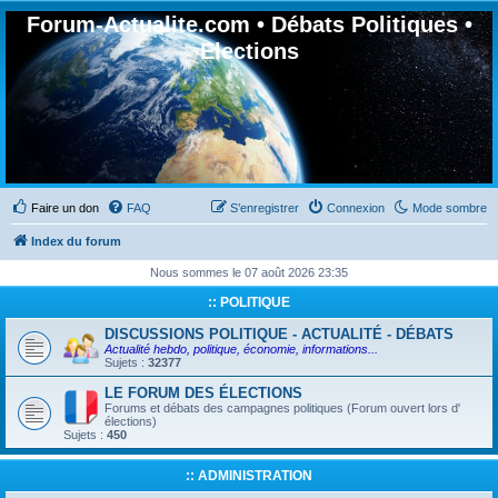
Forum-Actualite.com • Débats Politiques •
Elections
Faire un don
FAQ
S’enregistrer
Connexion
Mode sombre
Index du forum
Nous sommes le 07 août 2026 23:35
:: POLITIQUE
DISCUSSIONS POLITIQUE - ACTUALITÉ - DÉBATS
Actualité hebdo, politique, économie, informations...
Sujets :
32377
LE FORUM DES ÉLECTIONS
Forums et débats des campagnes politiques (Forum ouvert lors d'
élections)
Sujets :
450
:: ADMINISTRATION