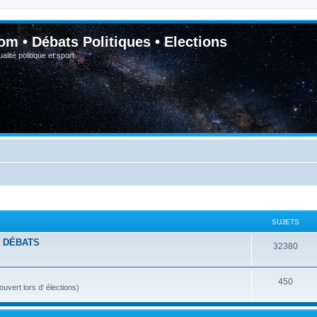
om • Débats Politiques • Elections
lité politique et sport
SUJETS
- DÉBATS
32380
450
vert lors d' élections)