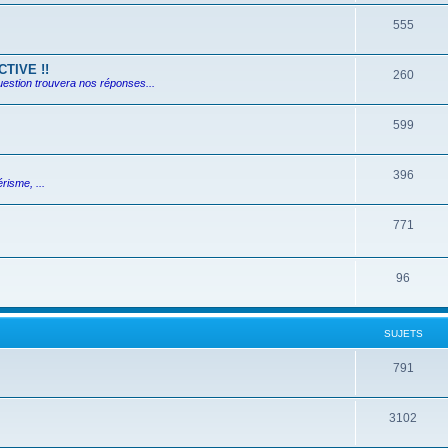
555
TIVE !!
260
uestion trouvera nos réponses...
599
396
risme, ...
771
96
SUJETS
791
3102