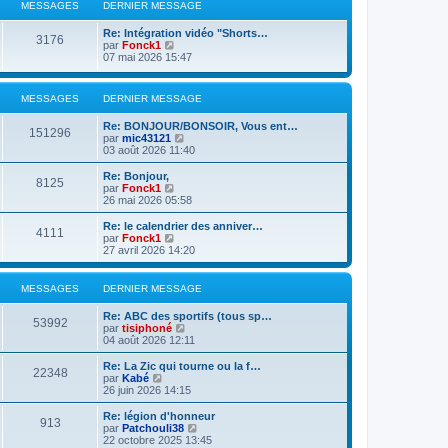
l
MESSAGES
DERNIER MESSAGE
n
e
i
d
Re: Intégration vidéo "Shorts…
e
e
3176
V
par
Fonck1
r
r
o
07 mai 2026 15:47
m
n
i
e
i
r
s
e
l
s
r
MESSAGES
DERNIER MESSAGE
e
a
m
d
g
e
Re: BONJOUR/BONSOIR, Vous ent…
e
151296
e
s
V
par
mic43121
r
s
o
03 août 2026 11:40
n
a
i
i
g
r
Re: Bonjour,
e
8125
e
l
V
par
Fonck1
r
e
o
26 mai 2026 05:58
m
d
i
e
e
r
s
Re: le calendrier des anniver…
4111
r
l
s
V
par
Fonck1
n
e
a
o
27 avril 2026 14:20
i
d
g
i
e
e
e
r
r
r
l
MESSAGES
DERNIER MESSAGE
m
n
e
e
i
d
Re: ABC des sportifs (tous sp…
s
e
e
53992
V
par
tisiphoné
s
r
r
o
04 août 2026 12:11
a
m
n
i
g
e
i
r
e
Re: La Zic qui tourne ou la f…
s
e
22348
l
V
par
Kabé
s
r
e
o
26 juin 2026 14:15
a
m
d
i
g
e
e
r
e
Re: légion d'honneur
s
913
r
l
V
par
Patchouli38
s
n
e
o
22 octobre 2025 13:45
a
i