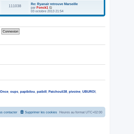
e
e
e
r
Re: Ryanair retrouve Marseille
s
111038
r
l
V
par
Fonck1
s
n
e
o
03 octobre 2013 21:54
a
i
d
i
g
e
e
r
e
r
r
l
m
n
e
e
i
d
s
e
e
s
r
r
a
m
n
g
e
i
e
s
e
s
r
a
m
g
e
e
s
s
a
g
e
Once
,
oups
,
papibilou
,
patbill
,
Patchouli38
,
pivoine
,
UBUROI
,
s contacter
Supprimer les cookies
Heures au format
UTC+02:00