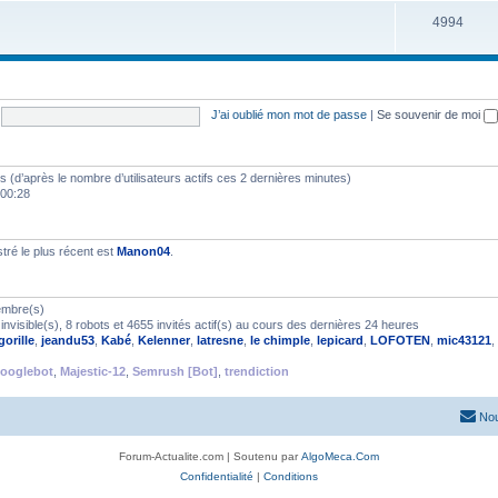
4994
J’ai oublié mon mot de passe
|
Se souvenir de moi
ités (d’après le nombre d’utilisateurs actifs ces 2 dernières minutes)
 00:28
ré le plus récent est
Manon04
.
embre(s)
nvisible(s), 8 robots et 4655 invités actif(s) au cours des dernières 24 heures
gorille
,
jeandu53
,
Kabé
,
Kelenner
,
latresne
,
le chimple
,
lepicard
,
LOFOTEN
,
mic43121
,
ooglebot
,
Majestic-12
,
Semrush [Bot]
,
trendiction
Nou
Forum-Actualite.com | Soutenu par
AlgoMeca.Com
Confidentialité
|
Conditions