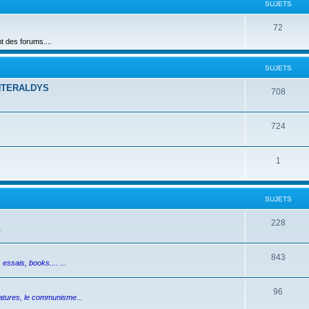
SUJETS
72
des forums....
SUJETS
NTERALDYS
708
724
1
SUJETS
228
.
843
essais, books.... ...
96
ictatures, le communisme...