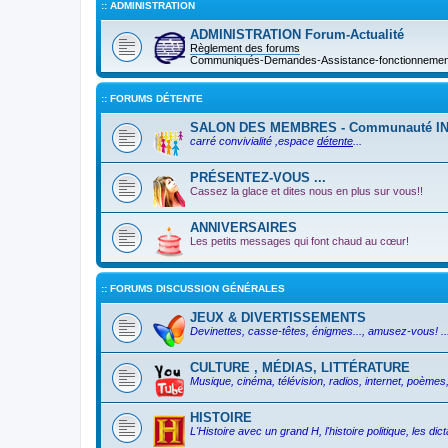
:: ADMINISTRATION
ADMINISTRATION Forum-Actualité
Règlement des forums
Communiqués-Demandes-Assistance-fonctionnement 
:: FORUMS DÉTENTE
SALON DES MEMBRES - Communauté I
carré convivialité ,espace
détente
...
PRÉSENTEZ-VOUS ...
Cassez la glace et dites nous en plus sur vous!!
ANNIVERSAIRES
Les petits messages qui font chaud au cœur!
:: FORUMS DISCUSSION GÉNÉRALES
JEUX & DIVERTISSEMENTS
Devinettes, casse-têtes, énigmes..., amusez-vous! ..
CULTURE , MÉDIAS, LITTÉRATURE
Musique, cinéma, télévision, radios, internet, poèmes, 
HISTOIRE
L'Histoire avec un grand H, l'histoire politique, les d