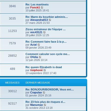
d
i
g
e
e
r
e
Re: Les martinets
r
3846
r
l
V
par
Fonck1
m
n
e
o
10 juillet 2025 18:41
e
i
d
i
s
e
e
r
Re: Marre du bourbier adminis…
s
r
3035
r
l
V
par
Alexandra013
a
m
n
e
o
27 mars 2026 21:53
g
e
i
d
i
e
s
e
e
r
Zizou entraineur de l'équipe …
s
r
11253
r
l
V
par
mic43121
a
m
n
e
o
28 juillet 2026 12:25
g
e
i
d
i
e
s
e
e
r
Re: Comment faire face à la p…
s
r
7579
r
l
V
par
Azial
a
m
n
e
o
09 janvier 2026 23:49
g
e
i
d
i
e
s
e
e
r
Comment calculer son cycle me…
s
r
28852
r
l
V
par
Ofelia
a
m
n
e
o
12 juin 2026 10:14
g
e
i
d
i
e
s
e
e
r
Re: queen Elizabeth is dead
s
r
r
489
l
V
par
tisiphoné
a
m
n
e
o
13 septembre 2022 17:40
g
e
i
d
i
e
s
e
e
r
s
r
r
l
a
MESSAGES
DERNIER MESSAGE
m
n
e
g
e
i
d
e
s
Re: BONJOUR/BONSOIR, Vous ent…
e
e
30012
s
V
par
Crapulax
r
r
a
o
01 janvier 2024 15:16
m
n
g
i
e
i
e
r
s
Re: 23 fois plus de risques d…
e
92317
l
s
V
par
Manumax
r
e
a
o
31 octobre 2013 13:18
m
d
g
i