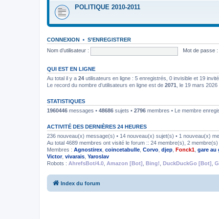
POLITIQUE 2010-2011
CONNEXION
•
S’ENREGISTRER
Nom d’utilisateur :
Mot de passe :
QUI EST EN LIGNE
Au total il y a
24
utilisateurs en ligne : 5 enregistrés, 0 invisible et 19 inv
Le record du nombre d’utilisateurs en ligne est de
2071
, le 19 mars 2026
STATISTIQUES
1960446
messages •
48686
sujets •
2796
membres • Le membre enregist
ACTIVITÉ DES DERNIÈRES 24 HEURES
236 nouveau(x) message(s) • 14 nouveau(x) sujet(s) • 1 nouveau(x) m
Au total 4689 membres ont visité le forum :: 24 membre(s), 2 membre(s) i
Membres :
Agnostirex
,
coincetabulle
,
Corvo
,
djep
,
Fonck1
,
gare au 
Victor
,
vivarais
,
Yaroslav
Robots :
AhrefsBot/4.0
,
Amazon [Bot]
,
Bing!
,
DuckDuckGo [Bot]
,
G
Index du forum