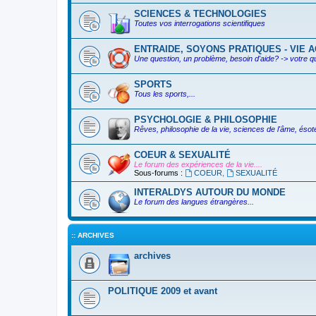
SCIENCES & TECHNOLOGIES
Toutes vos interrogations scientifiques
ENTRAIDE, SOYONS PRATIQUES - VIE AC
Une question, un problème, besoin d'aide? -> votre q
SPORTS
Tous les sports,...
PSYCHOLOGIE & PHILOSOPHIE
Rêves, philosophie de la vie, sciences de l'âme, ésoté
COEUR & SEXUALITÉ
Le forum des expériences de la vie....
Sous-forums :
COEUR
,
SEXUALITÉ
INTERALDYS AUTOUR DU MONDE
Le forum des langues étrangères...
:: ARCHIVES
archives
POLITIQUE 2009 et avant