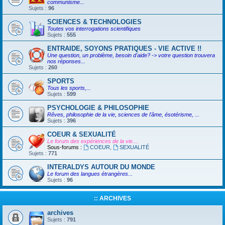
communisme...
Sujets :
96
SCIENCES & TECHNOLOGIES
Toutes vos interrogations scientifiques
Sujets :
555
ENTRAIDE, SOYONS PRATIQUES - VIE ACTIVE !!
Une question, un problème, besoin d'aide? -> votre question trouvera
nos réponses...
Sujets :
260
SPORTS
Tous les sports,...
Sujets :
599
PSYCHOLOGIE & PHILOSOPHIE
Rêves, philosophie de la vie, sciences de l'âme, ésotérisme, ...
Sujets :
396
COEUR & SEXUALITÉ
Le forum des expériences de la vie....
Sous-forums :
COEUR
,
SEXUALITÉ
Sujets :
771
INTERALDYS AUTOUR DU MONDE
Le forum des langues étrangères...
Sujets :
96
:: ARCHIVES
archives
Sujets :
791