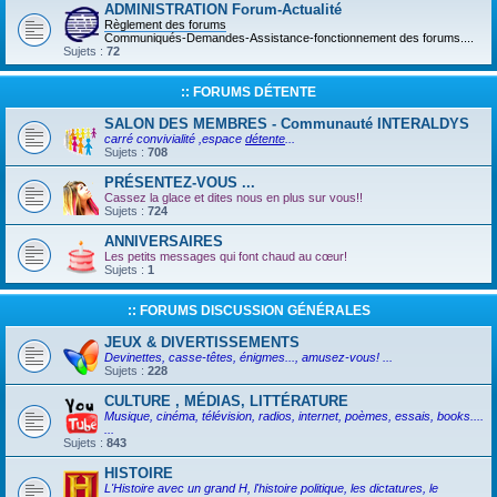
ADMINISTRATION Forum-Actualité
Règlement des forums
Communiqués-Demandes-Assistance-fonctionnement des forums....
Sujets :
72
:: FORUMS DÉTENTE
SALON DES MEMBRES - Communauté INTERALDYS
carré convivialité ,espace
détente
...
Sujets :
708
PRÉSENTEZ-VOUS ...
Cassez la glace et dites nous en plus sur vous!!
Sujets :
724
ANNIVERSAIRES
Les petits messages qui font chaud au cœur!
Sujets :
1
:: FORUMS DISCUSSION GÉNÉRALES
JEUX & DIVERTISSEMENTS
Devinettes, casse-têtes, énigmes..., amusez-vous! ...
Sujets :
228
CULTURE , MÉDIAS, LITTÉRATURE
Musique, cinéma, télévision, radios, internet, poèmes, essais, books....
...
Sujets :
843
HISTOIRE
L'Histoire avec un grand H, l'histoire politique, les dictatures, le