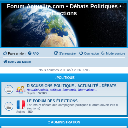
Forum-Actualite.com • Débats Politiques •
Elections
Faire un don
FAQ
S’enregistrer
Connexion
Mode sombre
Index du forum
Nous sommes le 06 août 2026 05:06
:: POLITIQUE
DISCUSSIONS POLITIQUE - ACTUALITÉ - DÉBATS
Actualité hebdo, politique, économie, informations...
Sujets :
32363
LE FORUM DES ÉLECTIONS
Forums et débats des campagnes politiques (Forum ouvert lors d'
élections)
Sujets :
450
:: ADMINISTRATION