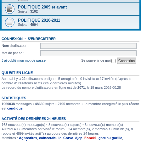
POLITIQUE 2009 et avant
Sujets :
3102
POLITIQUE 2010-2011
Sujets :
4994
CONNEXION
•
S’ENREGISTRER
Nom d’utilisateur :
Mot de passe :
J’ai oublié mon mot de passe
Se souvenir de moi
QUI EST EN LIGNE
Au total il y a
22
utilisateurs en ligne : 5 enregistrés, 0 invisible et 17 invités (d’après le
nombre d’utilisateurs actifs ces 2 dernières minutes)
Le record du nombre d’utilisateurs en ligne est de
2071
, le 19 mars 2026 00:28
STATISTIQUES
1960038
messages •
48669
sujets •
2795
membres • Le membre enregistré le plus récent
est
candidus
.
ACTIVITÉ DES DERNIÈRES 24 HEURES
168 nouveau(x) message(s) • 8 nouveau(x) sujet(s) • 3 nouveau(x) membre(s)
Au total 4933 membres ont visité le forum :: 24 membre(s), 2 membre(s) invisible(s), 8
robots et 4899 invités actif(s) au cours des dernières 24 heures
Membres :
Agnostirex
,
coincetabulle
,
Corvo
,
djep
,
Fonck1
,
gare au gorille
,