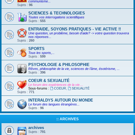
communisme...
Sujets :
96
SCIENCES & TECHNOLOGIES
Toutes vos interrogations scientifiques
Sujets :
555
ENTRAIDE, SOYONS PRATIQUES - VIE ACTIVE !!
Une question, un problème, besoin d'aide? -> votre question trouvera
nos réponses...
Sujets :
260
SPORTS
Tous les sports,...
Sujets :
599
PSYCHOLOGIE & PHILOSOPHIE
Rêves, philosophie de la vie, sciences de l'âme, ésotérisme, ...
Sujets :
396
COEUR & SEXUALITÉ
Le forum des expériences de la vie....
Sous-forums :
COEUR
,
SEXUALITÉ
Sujets :
771
INTERALDYS AUTOUR DU MONDE
Le forum des langues étrangères...
Sujets :
96
:: ARCHIVES
archives
Sujets :
791