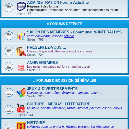
ADMINISTRATION Forum-Actualité
Règlement des forums
Communiqués-Demandes-Assistance-fonctionnement des forums....
Sujets :
72
:: FORUMS DÉTENTE
SALON DES MEMBRES - Communauté INTERALDYS
carré convivialité ,espace
détente
...
Sujets :
708
PRÉSENTEZ-VOUS ...
Cassez la glace et dites nous en plus sur vous!!
Sujets :
724
ANNIVERSAIRES
Les petits messages qui font chaud au cœur!
Sujets :
1
:: FORUMS DISCUSSION GÉNÉRALES
JEUX & DIVERTISSEMENTS
Devinettes, casse-têtes, énigmes..., amusez-vous! ...
Sujets :
228
CULTURE , MÉDIAS, LITTÉRATURE
Musique, cinéma, télévision, radios, internet, poèmes, essais, books....
...
Sujets :
843
HISTOIRE
L'Histoire avec un grand H, l'histoire politique, les dictatures, le