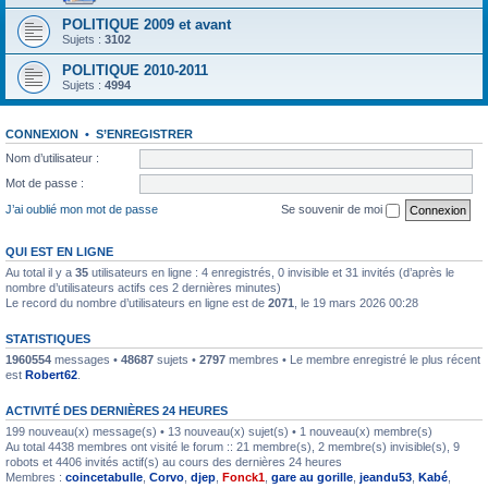
POLITIQUE 2009 et avant
Sujets :
3102
POLITIQUE 2010-2011
Sujets :
4994
CONNEXION
•
S’ENREGISTRER
Nom d’utilisateur :
Mot de passe :
J’ai oublié mon mot de passe
Se souvenir de moi
QUI EST EN LIGNE
Au total il y a
35
utilisateurs en ligne : 4 enregistrés, 0 invisible et 31 invités (d’après le
nombre d’utilisateurs actifs ces 2 dernières minutes)
Le record du nombre d’utilisateurs en ligne est de
2071
, le 19 mars 2026 00:28
STATISTIQUES
1960554
messages •
48687
sujets •
2797
membres • Le membre enregistré le plus récent
est
Robert62
.
ACTIVITÉ DES DERNIÈRES 24 HEURES
199 nouveau(x) message(s) • 13 nouveau(x) sujet(s) • 1 nouveau(x) membre(s)
Au total 4438 membres ont visité le forum :: 21 membre(s), 2 membre(s) invisible(s), 9
robots et 4406 invités actif(s) au cours des dernières 24 heures
Membres :
coincetabulle
,
Corvo
,
djep
,
Fonck1
,
gare au gorille
,
jeandu53
,
Kabé
,