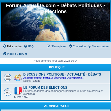
Forum-Actualite.com • Débats Politiques •
Elections
Faire un don
FAQ
S’enregistrer
Connexion
Mode sombre
Index du forum
Nous sommes le 08 août 2026 16:04
:: POLITIQUE
DISCUSSIONS POLITIQUE - ACTUALITÉ - DÉBATS
Actualité hebdo, politique, économie, informations...
Sujets :
32383
LE FORUM DES ÉLECTIONS
Forums et débats des campagnes politiques (Forum ouvert lors d'
élections)
Sujets :
450
:: ADMINISTRATION