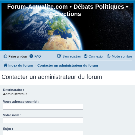
Forum-Actualite.com • Débats Politiques •
Elections
Faire un don
FAQ
S’enregistrer
Connexion
Mode sombre
Index du forum
Contacter un administrateur du forum
Contacter un administrateur du forum
Destinataire :
Administrateur
Votre adresse courriel :
Votre nom :
Sujet :