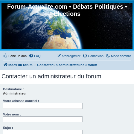
Forum-Actualite.com • Débats Politiques •
Elections
Faire un don
FAQ
S’enregistrer
Connexion
Mode sombre
Index du forum
Contacter un administrateur du forum
Contacter un administrateur du forum
Destinataire :
Administrateur
Votre adresse courriel :
Votre nom :
Sujet :