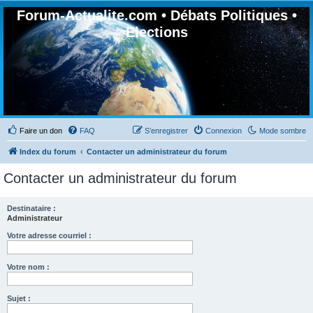
Forum-Actualite.com • Débats Politiques •
Elections
Faire un don
FAQ
S’enregistrer
Connexion
Mode sombre
Index du forum
Contacter un administrateur du forum
Contacter un administrateur du forum
Destinataire :
Administrateur
Votre adresse courriel :
Votre nom :
Sujet :