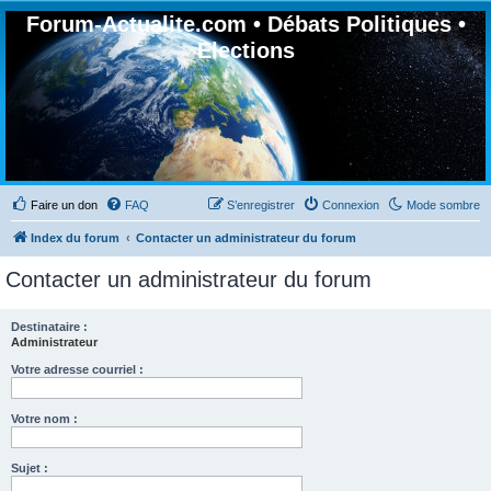
Forum-Actualite.com • Débats Politiques •
Elections
Faire un don
FAQ
S’enregistrer
Connexion
Mode sombre
Index du forum
Contacter un administrateur du forum
Contacter un administrateur du forum
Destinataire :
Administrateur
Votre adresse courriel :
Votre nom :
Sujet :