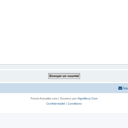
Nou
Forum-Actualite.com | Soutenu par
AlgoMeca.Com
Confidentialité
|
Conditions