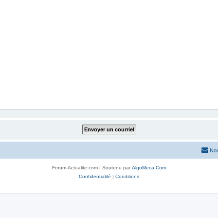
Nou
Forum-Actualite.com | Soutenu par
AlgoMeca.Com
Confidentialité
|
Conditions