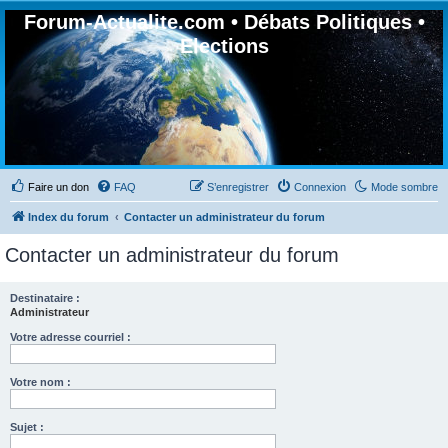
Forum-Actualite.com • Débats Politiques •
Elections
Faire un don
FAQ
S’enregistrer
Connexion
Mode sombre
Index du forum
Contacter un administrateur du forum
Contacter un administrateur du forum
Destinataire :
Administrateur
Votre adresse courriel :
Votre nom :
Sujet :