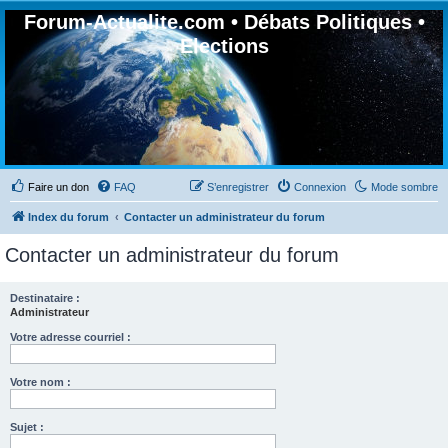
Forum-Actualite.com • Débats Politiques •
Elections
Faire un don
FAQ
S’enregistrer
Connexion
Mode sombre
Index du forum
Contacter un administrateur du forum
Contacter un administrateur du forum
Destinataire :
Administrateur
Votre adresse courriel :
Votre nom :
Sujet :