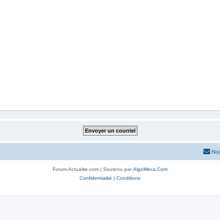
Nou
Forum-Actualite.com | Soutenu par
AlgoMeca.Com
Confidentialité
|
Conditions