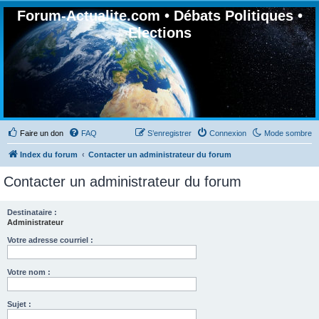
Forum-Actualite.com • Débats Politiques •
Elections
Faire un don
FAQ
S’enregistrer
Connexion
Mode sombre
Index du forum
Contacter un administrateur du forum
Contacter un administrateur du forum
Destinataire :
Administrateur
Votre adresse courriel :
Votre nom :
Sujet :