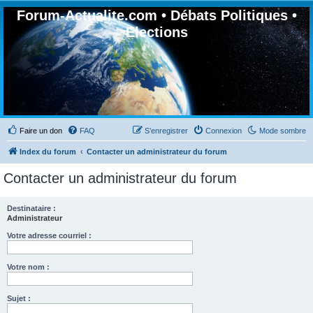
Forum-Actualite.com • Débats Politiques •
Elections
Faire un don
FAQ
S’enregistrer
Connexion
Mode sombre
Index du forum
Contacter un administrateur du forum
Contacter un administrateur du forum
Destinataire :
Administrateur
Votre adresse courriel :
Votre nom :
Sujet :