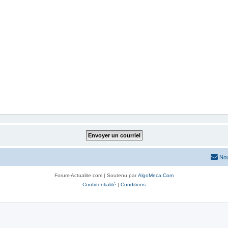
Nou
Forum-Actualite.com | Soutenu par
AlgoMeca.Com
Confidentialité
|
Conditions