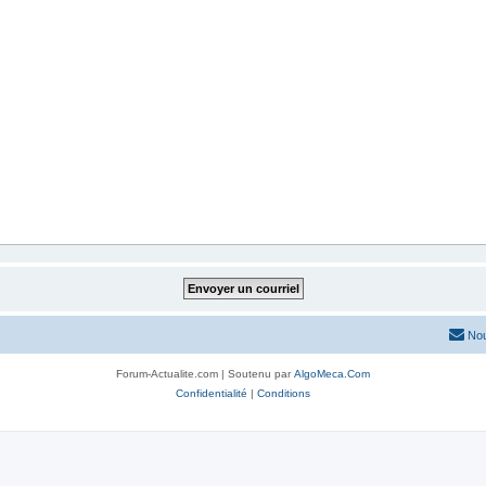
Nou
Forum-Actualite.com | Soutenu par
AlgoMeca.Com
Confidentialité
|
Conditions