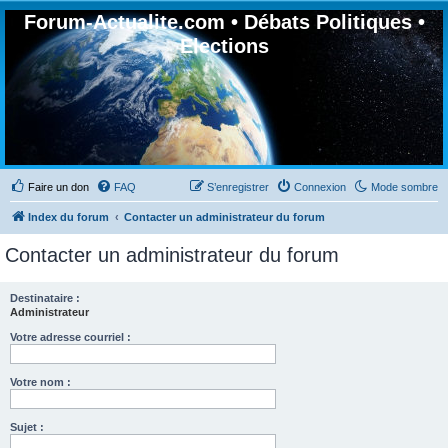
Forum-Actualite.com • Débats Politiques •
Elections
Faire un don
FAQ
S’enregistrer
Connexion
Mode sombre
Index du forum
Contacter un administrateur du forum
Contacter un administrateur du forum
Destinataire :
Administrateur
Votre adresse courriel :
Votre nom :
Sujet :