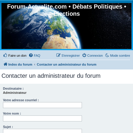
Forum-Actualite.com • Débats Politiques •
Elections
Faire un don
FAQ
S’enregistrer
Connexion
Mode sombre
Index du forum
Contacter un administrateur du forum
Contacter un administrateur du forum
Destinataire :
Administrateur
Votre adresse courriel :
Votre nom :
Sujet :