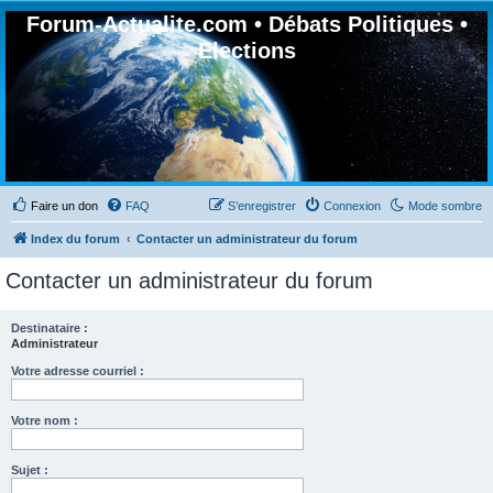
Forum-Actualite.com • Débats Politiques •
Elections
Faire un don
FAQ
S’enregistrer
Connexion
Mode sombre
Index du forum
Contacter un administrateur du forum
Contacter un administrateur du forum
Destinataire :
Administrateur
Votre adresse courriel :
Votre nom :
Sujet :