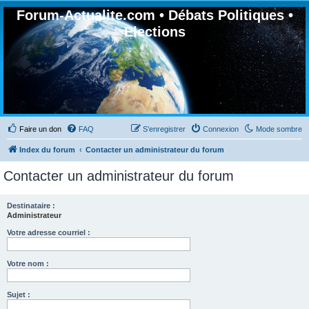
Forum-Actualite.com • Débats Politiques •
Elections
Faire un don
FAQ
S’enregistrer
Connexion
Mode sombre
Index du forum
Contacter un administrateur du forum
Contacter un administrateur du forum
Destinataire :
Administrateur
Votre adresse courriel :
Votre nom :
Sujet :