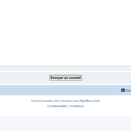
Nou
Forum-Actualite.com | Soutenu par
AlgoMeca.Com
Confidentialité
|
Conditions