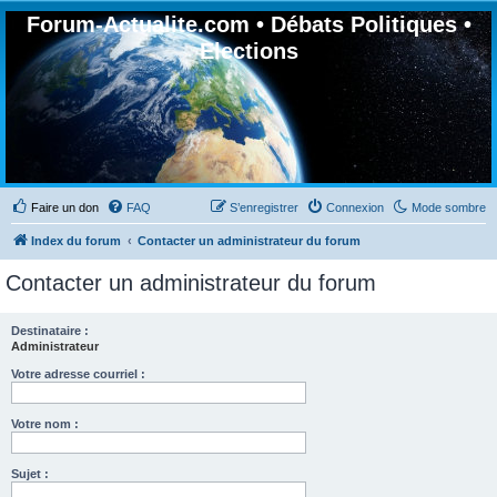
Forum-Actualite.com • Débats Politiques •
Elections
Faire un don
FAQ
S’enregistrer
Connexion
Mode sombre
Index du forum
Contacter un administrateur du forum
Contacter un administrateur du forum
Destinataire :
Administrateur
Votre adresse courriel :
Votre nom :
Sujet :