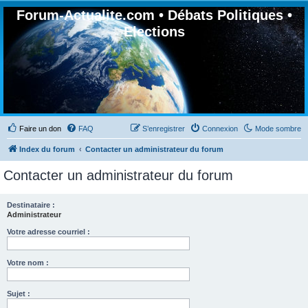
Forum-Actualite.com • Débats Politiques •
Elections
Faire un don
FAQ
S’enregistrer
Connexion
Mode sombre
Index du forum
Contacter un administrateur du forum
Contacter un administrateur du forum
Destinataire :
Administrateur
Votre adresse courriel :
Votre nom :
Sujet :