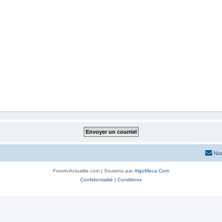
Nou
Forum-Actualite.com | Soutenu par
AlgoMeca.Com
Confidentialité
|
Conditions