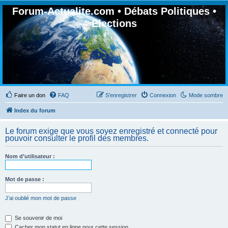
Forum-Actualite.com • Débats Politiques •
Elections
Faire un don
FAQ
S’enregistrer
Connexion
Mode sombre
Index du forum
Le forum exige que vous soyez enregistré et connecté pour
pouvoir consulter le profil des membres.
Nom d’utilisateur :
Mot de passe :
J’ai oublié mon mot de passe
Se souvenir de moi
Cacher mon statut en ligne pour cette session