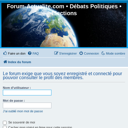
Forum-Actualite.com • Débats Politiques •
Elections
Faire un don
FAQ
S’enregistrer
Connexion
Mode sombre
Index du forum
Le forum exige que vous soyez enregistré et connecté pour
pouvoir consulter le profil des membres.
Nom d’utilisateur :
Mot de passe :
J’ai oublié mon mot de passe
Se souvenir de moi
Cacher mon statut en ligne pour cette session